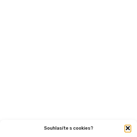
MPSV
Financování
Mohlo by vás zajímat
Aktuality
Semináře
Články
Videa
Podcasty
Publikace
Souhlasíte s cookies?