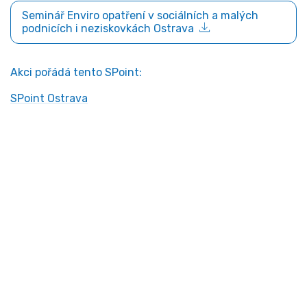
Seminář Enviro opatření v sociálních a malých
podnicích i neziskovkách Ostrava
Akci pořádá tento SPoint:
SPoint Ostrava
Kontakt
Ministerstvo práce a sociálních věcí
Oddělení integrace na trh práce
Karlovo náměstí 1359/1, Praha 2
Projekt Institut sociálního podnikání a rozvoj