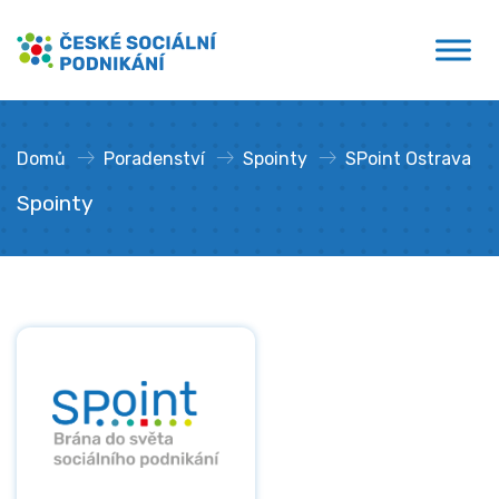
Přejít
České sociální podnikání
k
obsahu
Domů
»
Poradenství
»
Spointy
»
SPoint Ostrava
Spointy