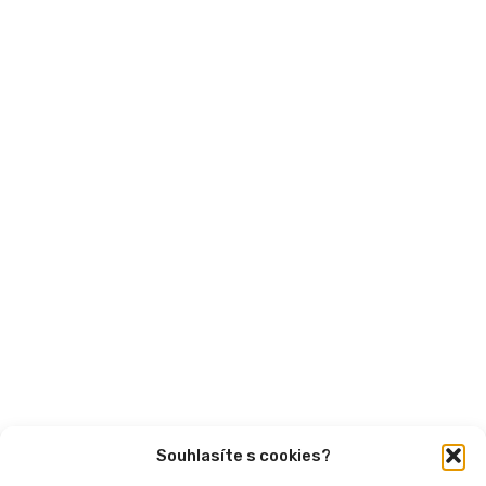
MPSV
Financování
Mohlo by vás zajímat
Aktuality
Semináře
Články
Videa
Podcasty
Publikace
Souhlasíte s cookies?