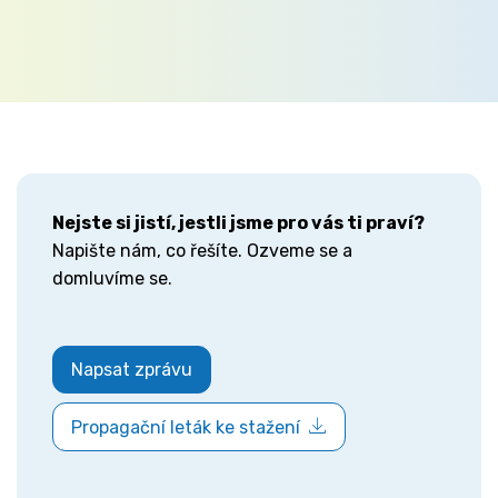
Nejste si jistí, jestli jsme pro vás ti praví?
Napište nám, co řešíte. Ozveme se a
domluvíme se.
Napsat zprávu
Propagační leták ke stažení