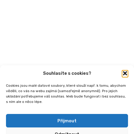
Semináře
Články
Videa
Podcasty
Publikace
Souhlasíte s cookies?
Cookies jsou malé datové soubory, které slouží např. k tomu, abychom
věděli, co vás na webu zajímá (samozřejmě anonymně). Pro jejich
ukládání potřebujeme váš souhlas. Web bude fungovat i bez souhlasu,
s ním ale o něco lépe.
Copyright
2026 © Ministerstvo práce a sociálních
věcí, Institut sociálního podnikání a rozvoj osvěty v
souvislosti s novou legislativou (InSPIRO), registrační
Přijmout
číslo - CZ.03.02.02/00/25_110/0006350.