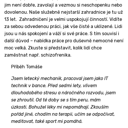
jim není dobře, zavolají a vezmou si neschopenku nebo
dovolenou. Naše služebně nejstarší zahradnice je tu už
13 let. Zahradničení je velmi uspokojují činností. Vidíte
za sebou odvedenou práci, jak vše čisté a uklizené. Lidi
jsou u nás spokojení a váží si své práce. S tím souvisí i
další důvod – nabídka práce pro duševně nemocné není
moc velká. Zkuste si představit, kolik lidí chce
zaměstnat např. schizofrenika.
Příběh Tomáše
Jsem letecký mechanik, pracoval jsem jako IT
technik v bance. Před sedmi lety, vlivem
dlouhodobého stresu a náročného rozvodu, jsem
se zhroutil. Od té doby se s tím peru, mám
úzkosti. Bohužel léky mi nepomáhají. Zkouším
pořád jiné, chodím na terapii, učím se odpočívat,
meditovat, také sport mi pomáhá.