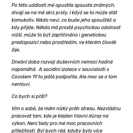
Po této události mě opustila spousta známých,
dívají se na mě skrz prsty. I když se to může stát
komukoliv. Nikdo neví, co bude jeho spouštěč a
kdy přijde. Někdo má prostě psychickou odolnost
nižší, může to být zapříčiněno i genetickou
predispozicí nebo prostředím, ve kterém člověk
žije.
Dnešní doba rozvoji duševních nemocí hodně
napomáhá. A sociální izolace v souvislosti s
Covidem 19 to ještě podpořila. Ale moc se o tom
nemluví.
Co bych si přál?
Vím o sobě, že mám nízký práh stresu. Nezvládnu
pracovat tam, kde je kladen hlavní důraz na
výkon. Není tedy pro mě moc pracovních
příležitostí. Byl bych rád, kdyby bylo více