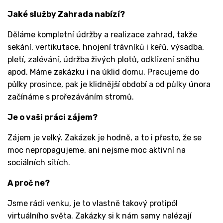
Jaké služby Zahrada nabízí?
Děláme kompletní údržby a realizace zahrad, takže
sekání, vertikutace, hnojení trávníků i keřů, výsadba,
pletí, zalévání, údržba živých plotů, odklízení sněhu
apod. Máme zakázku i na úklid domu. Pracujeme do
půlky prosince, pak je klidnější období a od půlky února
začínáme s prořezáváním stromů.
Je o vaši práci zájem?
Zájem je velký. Zakázek je hodně, a to i přesto, že se
moc nepropagujeme, ani nejsme moc aktivní na
sociálních sítích.
A proč ne?
Jsme rádi venku, je to vlastně takový protipól
virtuálního světa. Zakázky si k nám samy nalézají