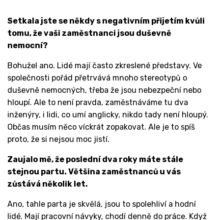
Setkala jste se někdy s negativním přijetím kvůli
tomu, že vaši zaměstnanci jsou duševně
nemocní?
Bohužel ano. Lidé mají často zkreslené představy. Ve
společnosti pořád přetrvává mnoho stereotypů o
duševně nemocných, třeba že jsou nebezpeční nebo
hloupí. Ale to není pravda, zaměstnáváme tu dva
inženýry, i lidi, co umí anglicky, nikdo tady není hloupý.
Občas musím něco víckrát zopakovat. Ale je to spíš
proto, že si nejsou moc jistí.
Zaujalo mě, že poslední dva roky máte stále
stejnou partu. Většina zaměstnanců u vás
zůstává několik let.
Ano, tahle parta je skvělá, jsou to spolehliví a hodní
lidé. Mají pracovní návyky, chodí denně do práce. Když