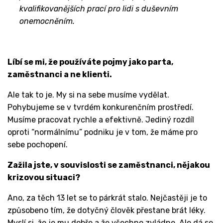
kvalifikovanějších prací pro lidi s duševním
onemocněním.
Líbí se mi, že používáte pojmy jako parta,
zaměstnanci a ne klienti.
Ale tak to je. My si na sebe musíme vydělat.
Pohybujeme se v tvrdém konkurenčním prostředí.
Musíme pracovat rychle a efektivně. Jediný rozdíl
oproti “normálnímu” podniku je v tom, že máme pro
sebe pochopení.
Zažila jste, v souvislosti se zaměstnanci, nějakou
krizovou situaci?
Ano, za těch 13 let se to párkrát stalo. Nejčastěji je to
způsobeno tím, že dotyčný člověk přestane brát léky.
Myslí si, že je mu dobře a že všechno zvládne. Ale dá se