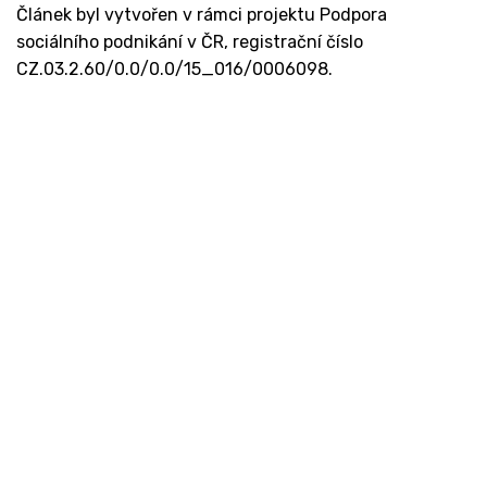
Článek byl vytvořen v rámci projektu Podpora
sociálního podnikání v ČR, registrační číslo
CZ.03.2.60/0.0/0.0/15_016/0006098.
Kontakt
Ministerstvo práce a sociálních věcí
Oddělení integrace na trh práce
Karlovo náměstí 1359/1, Praha 2
Projekt Institut sociálního podnikání a rozvoj
osvěty v souvislosti s novou legislativou