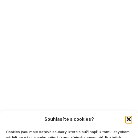
Financování
Mohlo by vás zajímat
Aktuality
Semináře
Články
Videa
Podcasty
Publikace
Souhlasíte s cookies?
Cookies jsou malé datové soubory, které slouží např. k tomu, abychom
věděli, co vás na webu zajímá (samozřejmě anonymně). Pro jejich