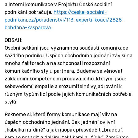
a interní komunikace v Projektu České sociální
podnikání pokračuje.
https://ceske-socialni-
podnikani.cz/poradenstvi/113-experti-kouci/2828-
bohdana-kasparova
OBSAH:
Osobní setkání jsou významnou součástí komunikace
každého podniku. Úspěch obchodního jednání závisí na
mnoha faktorech a na schopnosti rozpoznání
komunikačního stylu partnera. Budeme se věnovat
základním kompetencím prodávajícího, kterými jsou:
sebevědomí, empatie a srozumitelné vyjadřování k
různým typům lidí podle jejich komunikačních potřeb a
stylů.
Řekneme si, které formy komunikace mají vliv na
úspěch obchodního jednání. Jak jednání ovlivní
„kabelka na klíně“ a jak naopak přesvědčit „bradou“,
kam se posadit a dalšími taktikami a „fígly“. Zaměříme