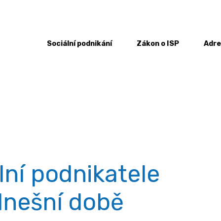
Sociální podnikání
Zákon o ISP
Adre
ní podnikatele Finanční řízení v dnešní době
lní podnikatele
 dnešní době