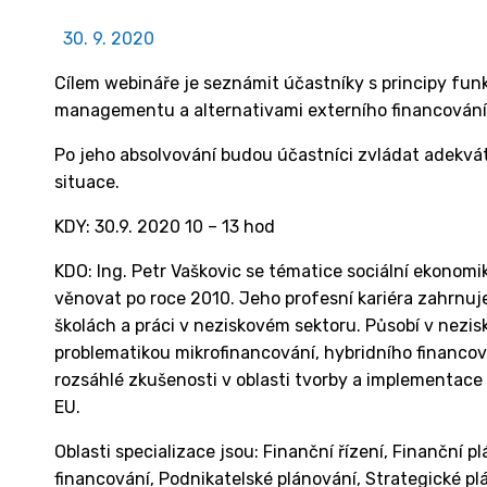
30. 9. 2020
Cílem webináře je seznámit účastníky s principy fun
managementu a alternativami externího financování 
Po jeho absolvování budou účastníci zvládat adekvátn
situace.
KDY: 30.9. 2020 10 – 13 hod
KDO: Ing. Petr Vaškovic se tématice sociální ekonomi
věnovat po roce 2010. Jeho profesní kariéra zahrnuj
školách a práci v neziskovém sektoru. Působí v nezisk
problematikou mikrofinancování, hybridního financov
rozsáhlé zkušenosti v oblasti tvorby a implementace
EU.
Oblasti specializace jsou: Finanční řízení, Finanční p
financování, Podnikatelské plánování, Strategické p