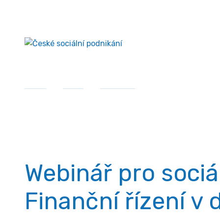
Přejít
České sociální podnikání
k
obsahu
Domů
»
MPSV
»
Semináře
»
Webinář pro sociál
Semináře
Webinář pro sociá
Finanční řízení v