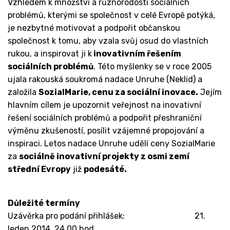
Vzhledem k množství a různorodosti sociálních
problémů, kterými se společnost v celé Evropě potýká,
je nezbytné motivovat a podpořit občanskou
společnost k tomu, aby vzala svůj osud do vlastních
rukou, a inspirovat ji k
inovativním řešením
sociálních problémů
. Této myšlenky se v roce 2005
ujala rakouská soukromá nadace Unruhe (Neklid) a
založila
SozialMarie, cenu za sociální inovace.
Jejím
hlavním cílem je upozornit veřejnost na inovativní
řešení sociálních problémů a podpořit přeshraniční
výměnu zkušeností, posílit vzájemné propojování a
inspiraci. Letos nadace Unruhe udělí ceny SozialMarie
za
sociálně inovativní projekty z osmi zemí
střední Evropy
již
podesáté.
Důležité termíny
Uzávěrka pro podání přihlášek: 21.
leden 2014, 24.00 hod.