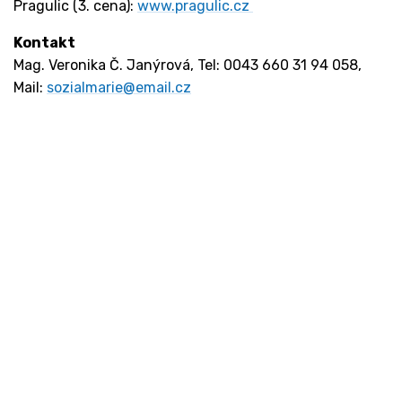
Pragulic (3. cena):
www.pragulic.cz
Kontakt
Mag. Veronika Č. Janýrová, Tel: 0043 660 31 94 058,
Mail:
sozialmarie@email.cz
Kontakt
Ministerstvo práce a sociálních věcí
Oddělení integrace na trh práce
Karlovo náměstí 1359/1, Praha 2