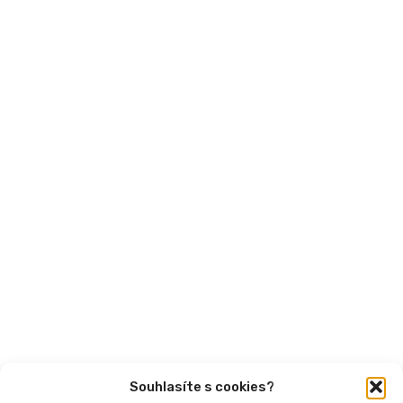
MPSV
Financování
Mohlo by vás zajímat
Aktuality
Semináře
Články
Videa
Podcasty
Publikace
Souhlasíte s cookies?