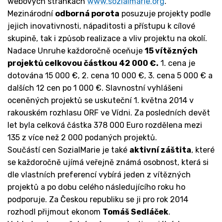
webových stránkách
www.sozialmarie.org
.
Mezinárodní
odborná porota
posuzuje projekty podle
jejich inovativnosti, nápaditosti a přístupu k cílové
skupině, tak i způsob realizace a vliv projektu na okolí.
Nadace Unruhe každoročně oceňuje
15 vítězných
projektů celkovou částkou 42 000 €.
1. cena je
dotována 15 000 €, 2. cena 10 000 €, 3. cena 5 000 € a
dalších 12 cen po 1 000 €. Slavnostní vyhlášeni
oceněných projektů se uskuteční 1. května 2014 v
rakouském rozhlasu ORF ve Vídni. Za posledních devět
let byla celková částka 378 000 Euro rozdělena mezi
135 z více než 2 000 podaných projektů.
Součástí cen SozialMarie je také
aktivní záštita
, které
se každoročně ujímá veřejně známá osobnost, která si
dle vlastních preferencí vybírá jeden z vítězných
projektů a po dobu celého následujícího roku ho
podporuje. Za Českou republiku se ji pro rok 2014
rozhodl přijmout ekonom
Tomáš Sedláček
.