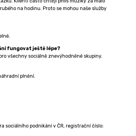
ku. Klienti často chtějí příliš muziky za málo
rubého na hodinu. Proto se mohou naše služby
elné.
ání fungovat ještě lépe?
e pro všechny sociálně znevýhodněné skupiny.
náhradní plnění.
 sociálního podnikání v ČR, registrační číslo: