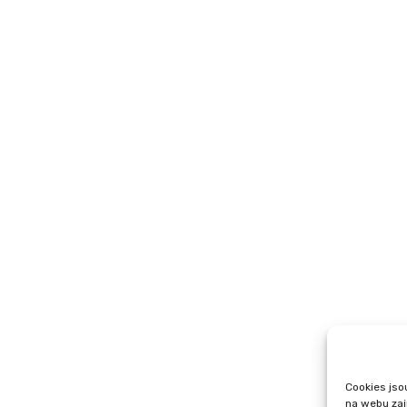
Cookies jso
, Institut sociálního podnikání a rozvoj osvěty v souvislosti 
na webu zaj