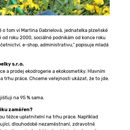
é o tom ví Martina Gabrielová, jednatelka plzeňské
ji od roku 2000, sociálně podnikám od konce roku
účetnictví, e-shop, administrativu,“ popisuje mladá
elky s.r.o.
ráce a prodej ekodrogerie a ekokosmetiky. Hlavním
 na trhu práce. Chceme veřejnosti ukázat, že to jde.
išťuji na 95 % sama.
dniku zaměřen?
sou těžce uplatnitelní na trhu práce. Například
čující, dlouhodobě nezaměstnaní, zdravotně