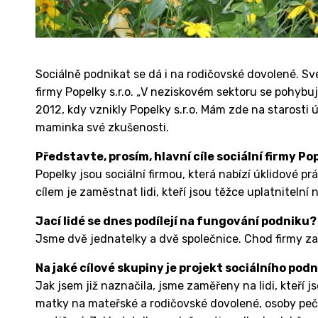
Sociálně podnikat se dá i na rodičovské dovolené. Sv
firmy Popelky s.r.o. „V neziskovém sektoru se pohybu
2012, kdy vznikly Popelky s.r.o. Mám zde na starosti 
maminka své zkušenosti.
Představte, prosím, hlavní cíle sociální firmy Pop
Popelky jsou sociální firmou, která nabízí úklidové p
cílem je zaměstnat lidi, kteří jsou těžce uplatnitelní
Jací lidé se dnes podílejí na fungování podniku?
Jsme dvě jednatelky a dvě společnice. Chod firmy zaj
Na jaké cílové skupiny je projekt sociálního po
Jak jsem již naznačila, jsme zaměřeny na lidi, kteří j
matky na mateřské a rodičovské dovolené, osoby pe