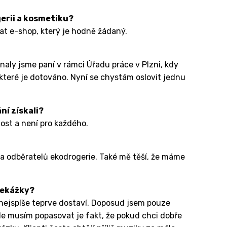
gerii a kosmetiku?
at e-shop, který je hodně žádaný.
aly jsme paní v rámci Úřadu práce v Plzni, kdy
které je dotováno. Nyní se chystám oslovit jednu
ní získali?
nost a není pro každého.
a odběratelů ekodrogerie. Také mě těší, že máme
překážky?
e nejspíše teprve dostaví. Doposud jsem pouze
 ale musím popasovat je fakt, že pokud chci dobře