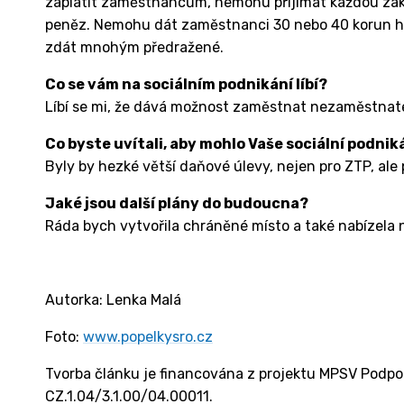
zaplatit zaměstnancům, nemohu přijímat každou zakáz
peněz. Nemohu dát zaměstnanci 30 nebo 40 korun h
zdát mnohým předražené.
Co se vám na sociálním podnikání líbí?
Líbí se mi, že dává možnost zaměstnat nezaměstnat
Co byste uvítali, aby mohlo Vaše sociální podnik
Byly by hezké větší daňové úlevy, nejen pro ZTP, al
Jaké jsou další plány do budoucna?
Ráda bych vytvořila chráněné místo a také nabízela 
Autorka: Lenka Malá
Foto:
www.popelkysro.cz
Tvorba článku je financována z projektu MPSV Podpora
CZ.1.04/3.1.00/04.00011.