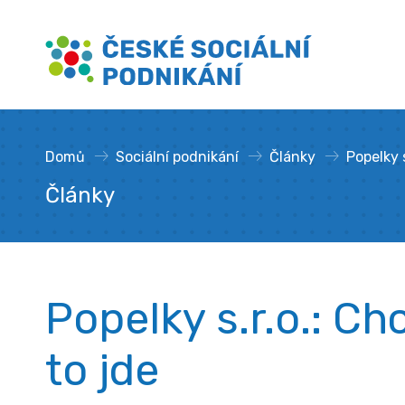
Přejít
České sociální podnikání
k
obsahu
Domů
»
Sociální podnikání
»
Články
»
Popelky 
Články
Popelky s.r.o.: C
to jde