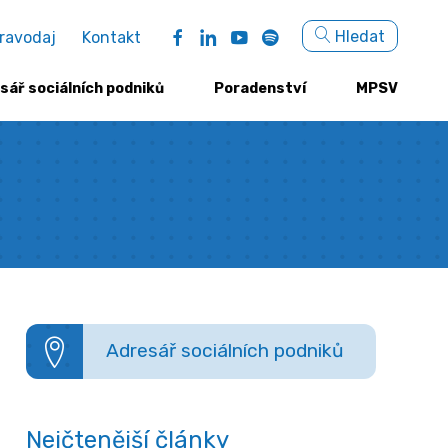
Sea
Hledat
ravodaj
Kontakt
for:
sář sociálních podniků
Poradenství
MPSV
Adresář sociálních podniků
Nejčtenější články