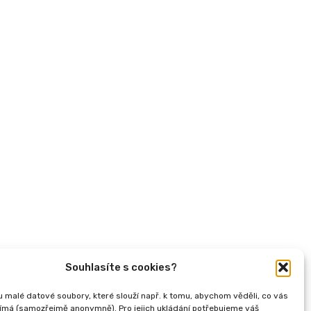
Publikace
Souhlasíte s cookies?
u malé datové soubory, které slouží např. k tomu, abychom věděli, co vás
s novou legislativou (InSPIRO), registrační číslo -
ímá (samozřejmě anonymně). Pro jejich ukládání potřebujeme váš