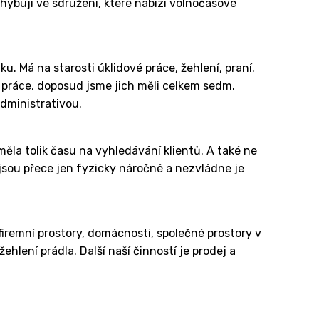
hybují ve sdružení, které nabízí volnočasové
 Má na starosti úklidové práce, žehlení, praní.
í práce, doposud jsme jich měli celkem sedm.
dministrativou.
ěla tolik času na vyhledávání klientů. A také ne
 jsou přece jen fyzicky náročné a nezvládne je
firemní prostory, domácnosti, společné prostory v
hlení prádla. Další naší činností je prodej a