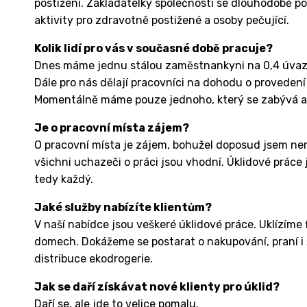
postižení. Zakladatelky společnosti se dlouhodobě po
aktivity pro zdravotně postižené a osoby pečující.
Kolik lidí pro vás v současné době pracuje?
Dnes máme jednu stálou zaměstnankyni na 0,4 úvazku.
Dále pro nás dělají pracovníci na dohodu o proveden
Momentálně máme pouze jednoho, který se zabývá a
Je o pracovní místa zájem?
O pracovní místa je zájem, bohužel doposud jsem nem
všichni uchazeči o práci jsou vhodní. Úklidové práce
tedy každý.
Jaké služby nabízíte klientům?
V naší nabídce jsou veškeré úklidové práce. Uklízíme 
domech. Dokážeme se postarat o nakupování, praní i že
distribuce ekodrogerie.
Jak se daří získávat nové klienty pro úklid?
Daří se, ale jde to velice pomalu.