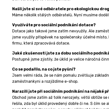
Našli jste si své odběratele pro ekologickou dro
Máme několik stálých odběratelů. Nyní musíme doděl
Využíváte pro sociální podnikání dotace?
Dotace jako takové jsme zatím nevyužily. Ale zaměstn
jsme využily příspěvek na společensky účelné místo, 
firmu, která zpracovává dotace.
Jaké zkušenosti jste za dobu sociálního podniká
Postupně jsme zjistily, že úklid je velice náročná čin
Co se podařilo, na co jste pyšní?
Jsem velmi ráda, že se nám pomalu zvětšuje základn
zaměstnankyni a rozjíždíme e-shop.
Narazili jste při sociálním podnikání na nějaké 
Obchod jsme zatím až tolik nerozjely, větší obtíže s
řešila, zda byl úklid provedený dobře či ne. S čím se