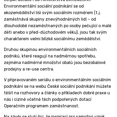
Environmentální sociální podnikání se od
ekozemědělství liší svým sociálním rozměrem (t.j.
zaměstnává skupiny znevýhodněných lidí – od
dlouhodobě nezaměstnaných po osoby pečující o malé
děti anebo v před-důchodovém věku), jsou tak svým
charakterem velmi blízké sociálnímu zemědělství.
Druhou skupinou environmentálních sociálních
podniků, které reagují na nadměrnou spotřebu,
zejména nadměrné množství obalů jsou bezobalové
prodejny a re-use centra.
V připravovaném seriálu o environmentálním sociálním
podnikání se na webu České sociální podnikání můžete
těšit na rozhovory a články o příkladech dobré praxe u
nás i cizině včetně těch podpořených dotací
Operačním programem zaměstnanost.
Na závěr se sluší říci, že inspirací pro samotný vznik