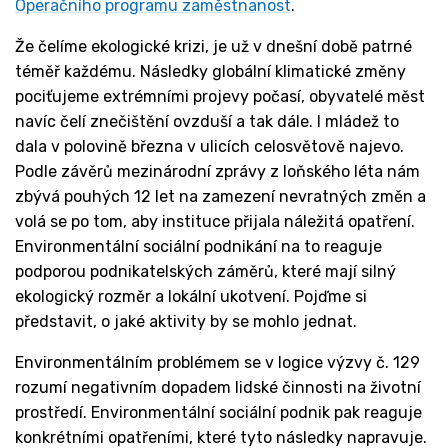
Operačního programu zaměstnanost
.
Že čelíme ekologické krizi, je už v dnešní době patrné
téměř každému. Následky globální klimatické změny
pociťujeme extrémními projevy počasí, obyvatelé měst
navíc čelí znečištění ovzduší a tak dále. I mládež to
dala v polovině března v ulicích celosvětově najevo.
Podle závěrů mezinárodní zprávy z loňského léta nám
zbývá pouhých 12 let na zamezení nevratných změn a
volá se po tom, aby instituce přijala náležitá opatření.
Environmentální sociální podnikání na to reaguje
podporou podnikatelských záměrů, které mají silný
ekologický rozměr a lokální ukotvení. Pojďme si
představit, o jaké aktivity by se mohlo jednat.
Environmentálním problémem se v logice výzvy č. 129
rozumí negativním dopadem lidské činnosti na životní
prostředí. Environmentální sociální podnik pak reaguje
konkrétními opatřeními, které tyto následky napravuje.