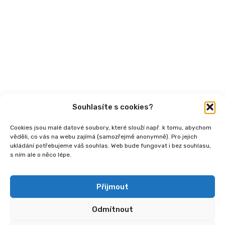
Články
Videa
Podcasty
Publikace
Souhlasíte s cookies?
Cookies jsou malé datové soubory, které slouží např. k tomu, abychom
věděli, co vás na webu zajímá (samozřejmě anonymně). Pro jejich
ukládání potřebujeme váš souhlas. Web bude fungovat i bez souhlasu,
s ním ale o něco lépe.
Copyright
2026 © Ministerstvo práce a sociálních
věcí, Institut sociálního podnikání a rozvoj osvěty v
souvislosti s novou legislativou (InSPIRO), registrační
Přijmout
číslo - CZ.03.02.02/00/25_110/0006350.
Odmítnout