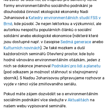
formy environmentálního sociálního podnikání je
dlouhodobá činnost ekologické ekonomky Nadi
Johanisové a
Katedry environmentálních studií FSS v
Brně
, kde působí. Je nejen lektorkou a výzkumnicí, ale
autorkou nespočtu populárních článků o sociální
solidární anebo ekologické ekonomice (některé které
jsou dostupné např. v časopise
Sedmá generace
anebo
Kulturních novinách
). Je také mozkem a duší
každoročních seminářů Otevřený prostor, kde bylo
hodně věnováno environmentálním otázkám, jeden z
nich se dokonce jmenoval
Podnikání pro lidi a planetu
(pod odkazem je možnost stáhnout si stejnojmenný
sborník). S Naďou Johanisovou připravujeme rozhovor a
vyjde v rámci výše zmiňovaného seriálu.
Pokud máte zájem dozvědět se o environmentálním
sociálním podnikání více sledujte v
Aktualitách
na
našem webu vypisované semináře.