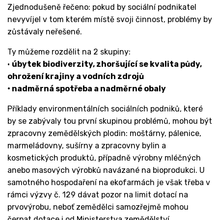
Zjednodušeně řečeno: pokud by sociální podnikatel
nevyvíjel v tom kterém místě svoji činnost, problémy by
zůstávaly neřešené.
Ty můžeme rozdělit na 2 skupiny:
•
úbytek biodiverzity, zhoršující se kvalita půdy,
ohrožení krajiny a vodních zdrojů
• nadměrná spotřeba a nadměrné obaly
Příklady environmentálních sociálních podniků, které
by se zabývaly tou první skupinou problémů, mohou být
zpracovny zemědělských plodin: moštárny, pálenice,
marmeládovny, sušírny a zpracovny bylin a
kosmetických produktů, případně výrobny mléčných
anebo masových výrobků navázané na bioprodukci. U
samotného hospodaření na ekofarmách je však třeba v
rámci výzvy č. 129 dávat pozor na limit dotací na
prvovýrobu, neboť zemědělci samozřejmě mohou
čerpat dotace i od Ministerstva zemědělství.