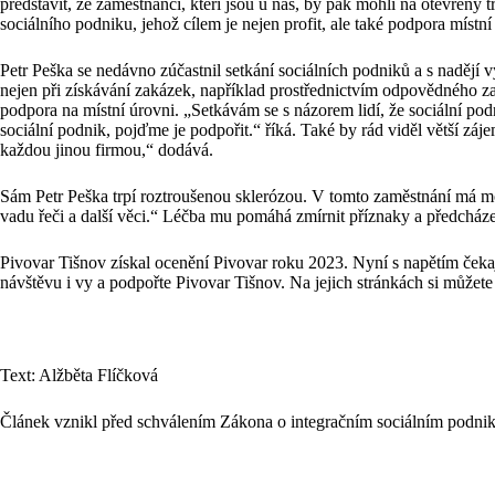
představit, že zaměstnanci, kteří jsou u nás, by pak mohli na otevřen
sociálního podniku, jehož cílem je nejen profit, ale také podpora míst
Petr Peška se nedávno zúčastnil setkání sociálních podniků a s nadějí 
nejen při získávání zakázek, například prostřednictvím odpovědného zad
podpora na místní úrovni. „Setkávám se s názorem lidí, že sociální podni
sociální podnik, pojďme je podpořit.“ říká. Také by rád viděl větší zá
každou jinou firmou,“ dodává.
Sám Petr Peška trpí roztroušenou sklerózou. V tomto zaměstnání má 
vadu řeči a další věci.“ Léčba mu pomáhá zmírnit příznaky a předchá
Pivovar Tišnov získal ocenění Pivovar roku 2023. Nyní s napětím čekají
návštěvu i vy a podpořte Pivovar Tišnov. Na jejich stránkách si můžet
Text: Alžběta Flíčková
Článek vznikl před schválením Zákona o integračním sociálním podnik