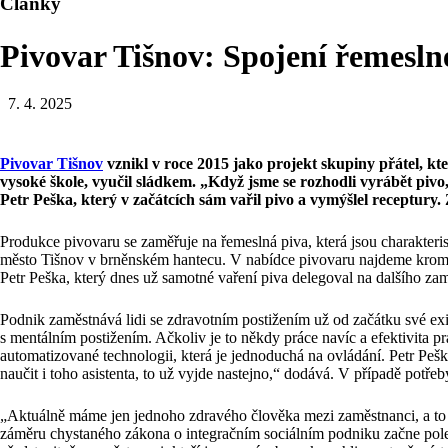
Články
Pivovar Tišnov: Spojení řemesln
7. 4. 2025
Pivovar Tišnov
vznikl v roce 2015 jako projekt skupiny přátel, kteř
vysoké škole, vyučil sládkem. „Když jsme se rozhodli vyrábět pivo, 
Petr Peška, který v začátcích sám vařil pivo a vymýšlel receptury.
Produkce pivovaru se zaměřuje na řemeslná piva, která jsou charakterist
město Tišnov v brněnském hantecu. V nabídce pivovaru najdeme kromě
Petr Peška, který dnes už samotné vaření piva delegoval na dalšího za
Podnik zaměstnává lidi se zdravotním postižením už od začátku své exi
s mentálním postižením. Ačkoliv je to někdy práce navíc a efektivita 
automatizované technologii, která je jednoduchá na ovládání. Petr Pe
naučit i toho asistenta, to už vyjde nastejno,“ dodává. V případě pot
„Aktuálně máme jen jednoho zdravého člověka mezi zaměstnanci, a to je
záměru chystaného zákona o integračním sociálním podniku začne polemi