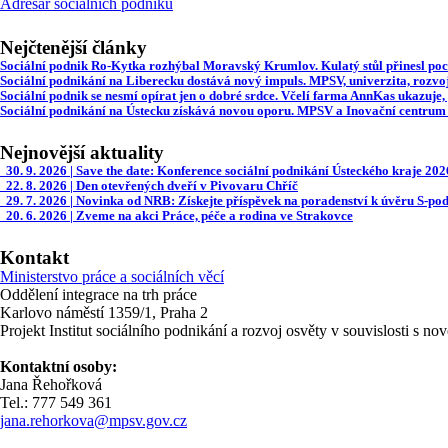
Adresář sociálních podniků
Nejčtenější články
Sociální podnik Ro-Kytka rozhýbal Moravský Krumlov. Kulatý stůl přinesl poc
Sociální podnikání na Liberecku dostává nový impuls. MPSV, univerzita, rozvo
Sociální podnik se nesmí opírat jen o dobré srdce. Včelí farma AnnKas ukazuje,
Sociální podnikání na Ústecku získává novou oporu. MPSV a Inovační centrum
Nejnovější aktuality
30. 9. 2026 | Save the date: Konference sociální podnikání Ústeckého kraje 202
22. 8. 2026 | Den otevřených dveří v Pivovaru Chříč
29. 7. 2026 | Novinka od NRB: Získejte příspěvek na poradenství k úvěru S-pod
20. 6. 2026 | Zveme na akci Práce, péče a rodina ve Strakovce
Kontakt
Ministerstvo práce a sociálních věcí
Oddělení integrace na trh práce
Karlovo náměstí 1359/1, Praha 2
Projekt Institut sociálního podnikání a rozvoj osvěty v souvislosti s n
Kontaktní osoby:
Jana Řehořková
Tel.: 777 549 361
jana.rehorkova@mpsv.gov.cz