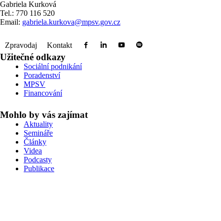
Gabriela Kurková
Tel.: 770 116 520
Email:
gabriela.kurkova@mpsv.gov.cz
Zpravodaj
Kontakt
Užitečné odkazy
Sociální podnikání
Poradenství
MPSV
Financování
Mohlo by vás zajímat
Aktuality
Semináře
Články
Videa
Podcasty
Publikace