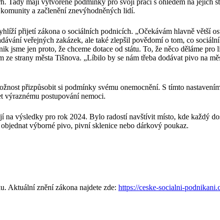
ý trh. Tady mají vytvořené podmínky pro svoji práci s ohledem na jejic
ní komunity a začlenění znevýhodněných lidí.
vyhlíží přijetí zákona o sociálních podnicích. „Očekávám hlavně větší 
ávání veřejných zakázek, ale také zlepšil povědomí o tom, co sociální p
k jsme jen proto, že chceme dotace od státu. To, že něco děláme pro lidi
jem ze strany města Tišnova. „Líbilo by se nám třeba dodávat pivo na mě
možnost přizpůsobit si podmínky svému onemocnění. S tímto nastavení
zet výraznému postupování nemoci.
 na výsledky pro rok 2024. Bylo radostí navštívit místo, kde každý dost
e objednat výborné pivo, pivní sklenice nebo dárkový poukaz.
u. Aktuální znění zákona najdete zde:
https://ceske-socialni-podnikani