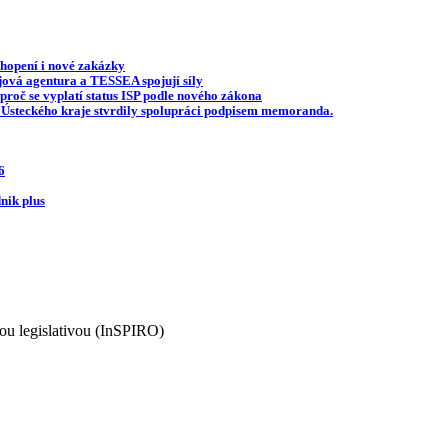
hopení i nové zakázky
jová agentura a TESSEA spojují síly
 proč se vyplatí status ISP podle nového zákona
 Ústeckého kraje stvrdily spolupráci podpisem memoranda.
6
nik plus
ovou legislativou (InSPIRO)