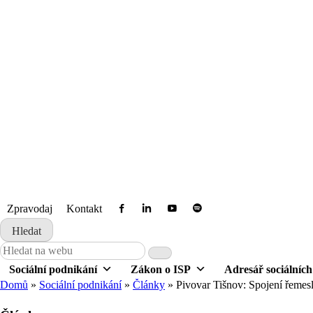
Přejít
k
obsahu
České sociální podnikání
Zpravodaj
Kontakt
Hledat
Search
for:
Sociální podnikání
Zákon o ISP
Adresář sociálníc
Domů
»
Sociální podnikání
»
Články
»
Pivovar Tišnov: Spojení řemes