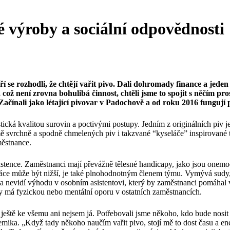
é výroby a sociální odpovědnosti
í se rozhodli, že chtějí vařit pivo. Dali dohromady finance a jeden
což není zrovna bohulibá činnost, chtěli jsme to spojit s něčím pro
 Začínali jako létající pivovar v Padochově a od roku 2016 fungují 
ická kvalitou surovin a poctivými postupy. Jedním z originálních piv je
 svrchně a spodně chmelených piv i takzvané “kyseláče” inspirované 
městnance.
stence. Zaměstnanci mají převážně tělesné handicapy, jako jsou onemoc
práce může být nižší, je také plnohodnotným členem týmu. Vymývá sudy, 
ška nevidí výhodu v osobním asistentovi, který by zaměstnanci pomáhal
řeby má fyzickou nebo mentální oporu v ostatních zaměstnancích.
ště ke všemu ani nejsem já. Potřebovali jsme někoho, kdo bude nosit t
ka. „Když tady někoho naučím vařit pivo, stojí mě to dost času a ener