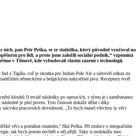
 z nich, pan Petr Peška, se ze statistika, který původně vyučoval na
spěšným pro lidi, a proto jsme založili sociální podnik,“ vzpomíná
přímo v Tišnově, kde vybudovali vlastní zázemí s technologií.
 Ind z Tigálu, což je zkratka pro Indian Pale Ale a zároveň odkaz na
tradičními německými a belgickými nakyslými pivy. Receptury tvoří
nění kloubů či trvalé následky po operacích, v týmu je i zaměstnanec
následně je plní pivem. Tyto činnosti dokáže dělat i díky
 v nácviku pracovních dovedností. „To bych musel všechny ty věci
ěžké věci a pomáhat ostatním,“ říká Peška. Při zmínce o integračním
gie, tak bych potom nechtěl o něj přijít. Taky si nedokážu moc