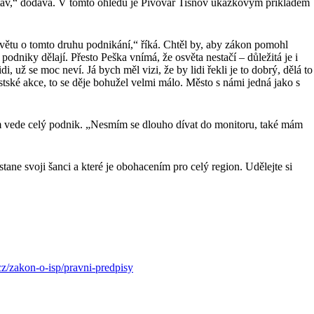
h stav,“ dodává. V tomto ohledu je Pivovar Tišnov ukázkovým příkladem
osvětu o tomto druhu podnikání,“ říká. Chtěl by, aby zákon pomohl
odniky dělají. Přesto Peška vnímá, že osvěta nestačí – důležitá je i
, už se moc neví. Já bych měl vizi, že by lidi řekli je to dobrý, dělá to
stské akce, to se děje bohužel velmi málo. Město s námi jedná jako s
m vede celý podnik. „Nesmím se dlouho dívat do monitoru, také mám
ane svoji šanci a které je obohacením pro celý region. Udělejte si
.cz/zakon-o-isp/pravni-predpisy