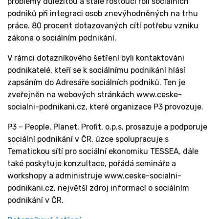
problémy důležitou a stále rostoucí roli sociálních
podniků při integraci osob znevýhodněných na trhu
práce. 80 procent dotazovaných cítí potřebu vzniku
zákona o sociálním podnikání.
V rámci dotazníkového šetření byli kontaktováni
podnikatelé, kteří se k sociálnímu podnikání hlásí
zapsáním do Adresáře sociálních podniků. Ten je
zveřejněn na webových stránkách www.ceske-
socialni-podnikani.cz, které organizace P3 provozuje.
P3 – People, Planet, Profit, o.p.s. prosazuje a podporuje
sociální podnikání v ČR, úzce spolupracuje s
Tematickou sítí pro sociální ekonomiku TESSEA, dále
také poskytuje konzultace, pořádá semináře a
workshopy a administruje www.ceske-socialni-
podnikani.cz, největší zdroj informací o sociálním
podnikání v ČR.