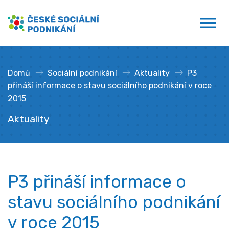
Přejít
České sociální podnikání
k
obsahu
Domů
»
Sociální podnikání
»
Aktuality
»
P3
přináší informace o stavu sociálního podnikání v roce
2015
Aktuality
P3 přináší informace o
stavu sociálního podnikání
v roce 2015