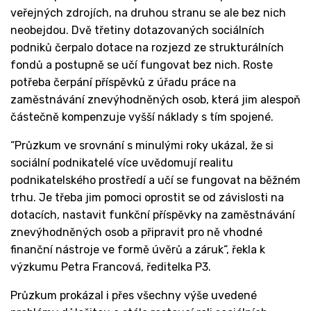
veřejných zdrojích, na druhou stranu se ale bez nich
neobejdou. Dvě třetiny dotazovaných sociálních
podniků čerpalo dotace na rozjezd ze strukturálních
fondů a postupně se učí fungovat bez nich. Roste
potřeba čerpání příspěvků z úřadu práce na
zaměstnávání znevýhodněných osob, která jim alespoň
částečně kompenzuje vyšší náklady s tím spojené.
“Průzkum ve srovnání s minulými roky ukázal, že si
sociální podnikatelé více uvědomují realitu
podnikatelského prostředí a učí se fungovat na běžném
trhu. Je třeba jim pomoci oprostit se od závislosti na
dotacích, nastavit funkční příspěvky na zaměstnávání
znevýhodněných osob a připravit pro ně vhodné
finanční nástroje ve formě úvěrů a záruk“, řekla k
výzkumu Petra Francová, ředitelka P3.
Průzkum prokázal i přes všechny výše uvedené