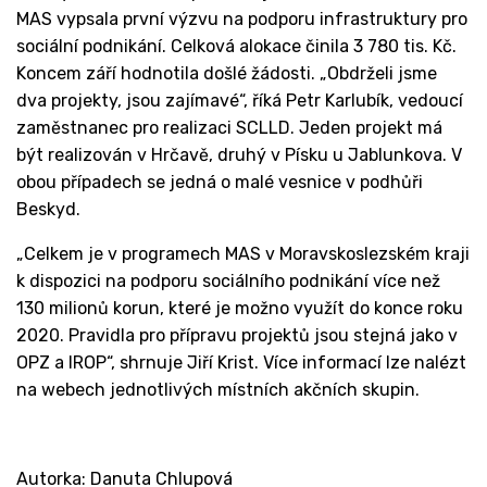
MAS vypsala první výzvu na podporu infrastruktury pro
sociální podnikání. Celková alokace činila 3 780 tis. Kč.
Koncem září hodnotila došlé žádosti. „Obdrželi jsme
dva projekty, jsou zajímavé“, říká Petr Karlubík, vedoucí
zaměstnanec pro realizaci SCLLD. Jeden projekt má
být realizován v Hrčavě, druhý v Písku u Jablunkova. V
obou případech se jedná o malé vesnice v podhůři
Beskyd.
„Celkem je v programech MAS v Moravskoslezském kraji
k dispozici na podporu sociálního podnikání více než
130 milionů korun, které je možno využít do konce roku
2020. Pravidla pro přípravu projektů jsou stejná jako v
OPZ a IROP“, shrnuje Jiří Krist. Více informací lze nalézt
na webech jednotlivých místních akčních skupin.
Autorka: Danuta Chlupová