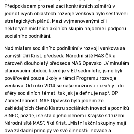
Předpokladem pro realizaci konkrétních záměrů v
jednotlivých oblastech rozvoje venkova bylo sestavení
strategických plánů. Mezi vyjmenovanými cíli
některých místních akčních skupin najdeme i podporu
sociálního podnikání.
Nad místem sociálního podnikání v rozvoji venkova se
zamýšlí Jiří Krist, předseda Národní sítě MAS ČR a
zároveň dlouholetý předseda MAS Opavsko. „V minulém
plánovacím období, které je v EU sedmileté, jsme byli
pověřováni pouze úkoly v rámci Programu rozvoje
venkova. Od roku 2014 se naše možnosti rozšířily i do
sféry sociálních témat, tak jak je definuje např. OP
Zaměstnanost. MAS Opavsko byla jedním ze
zakládajících členů Klastru sociálních inovací a podniků
SINEC, později se stalo jeho členem i Krajské sdružení
Národní sítě MAS“, říká Krist. „Místní akční skupiny mají
dva základní principy ve své činnosti: inovace a