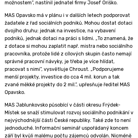
možnostem“, nastínil jednatel firmy Josef Oriško.
MAS Opavsko má v plánu i v dalších letech podporovat
žadatele z řad sociálních podniků. Mohou dostat dotaci
dvojího druhu: jednak na investice, na vybavení
podniků, jednak dotaci na práci s lidmi. „To znamená, že
z dotace si mohou zaplatit např. mistra nebo sociálního
pracovníka, protože lidé z cílových skupin často nemají
správné pracovní návyky, je třeba je více hlídat,
pracovat s nimi“, vysvětluje Chroust. „Podporujeme
menší projekty, investice do cca 4 mil. korun a tak
zvané měkké projekty do 2 mil.“, upřesňuje ředitel MAS
Opavsko.
MAS Jablunkovsko působící v části okresu Frýdek-
Místek se snaží stimulovat rozvoj sociálního podnikání v
nejvýchodnější části České republiky. Také zde to není
jednoduché. Informační seminář uspořádaný koncem
září byl kvůli malému počtu zájemců odvolán. Nicméně