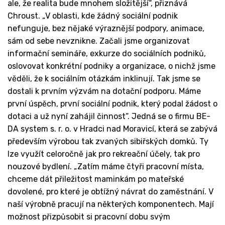
ale, že realita bude mnohem složitější“, přiznává
Chroust. „V oblasti, kde žádný sociální podnik
nefunguje, bez nějaké výraznější podpory, animace,
sám od sebe nevznikne. Začali jsme organizovat
informační semináře, exkurze do sociálních podniků,
oslovovat konkrétní podniky a organizace, o nichž jsme
věděli, že k sociálním otázkám inklinují. Tak jsme se
dostali k prvním výzvám na dotační podporu. Máme
první úspěch, první sociální podnik, který podal žádost o
dotaci a už nyní zahájil činnost“. Jedná se o firmu BE-
DA system s. r. o. v Hradci nad Moravicí, která se zabývá
především výrobou tak zvaných sibiřských domků. Ty
lze využít celoročně jak pro rekreační účely, tak pro
nouzové bydlení. „Zatím máme čtyři pracovní místa,
chceme dát přiležitost maminkám po mateřské
dovolené, pro které je obtížný návrat do zaměstnání. V
naší výrobně pracují na některých komponentech. Mají
možnost přizpůsobit si pracovní dobu svým