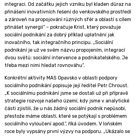
integraci. Od začátku jejich vzniku byl kladen důraz na
přinášení inovativních řešení do venkovského prostředí
a zároveň na propojování různých sfér a oblastí s cílem
přinášet synergii“ – pokračuje Krist, který považuje
sociální podnikání za dobrý příklad uplatnění jak
inovačního, tak integračního principu. „Sociální
podnikání je už ve svém názvu propojením, integrací
dvou světů: sociální intervence a podnikatelského. Je
třeba mezi nimi hledat rovnováhu“.
Konkrétní aktivity MAS Opavsko v oblasti podpory
sociálního podnikání popisuje její ředitel Petr Chroust.
„K sociálnímu podnikání jsme se dostali už při přípravě
strategie rozvoje našeho území, kdy jsme v analytické
části zjistili, že u nás žádný sociální podnik nepůsobí,
přestože máme oblasti, které se potýkají s problémem
sociálního vyloučení apod.“, říká úvodem. V loňském
roce byly vypsány první výzvy na podporu. „Ukázalo se