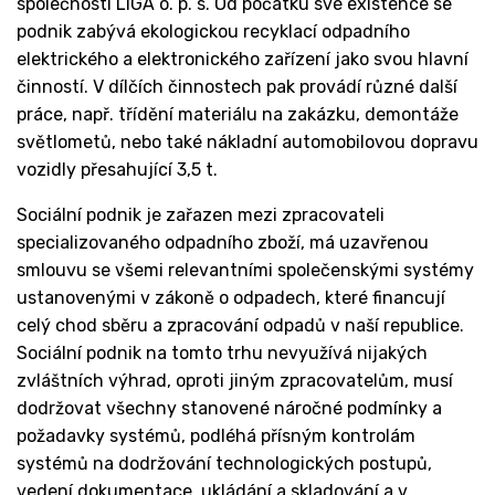
společnosti LIGA o. p. s. Od počátku své existence se
podnik zabývá ekologickou recyklací odpadního
elektrického a elektronického zařízení jako svou hlavní
činností. V dílčích činnostech pak provádí různé další
práce, např. třídění materiálu na zakázku, demontáže
světlometů, nebo také nákladní automobilovou dopravu
vozidly přesahující 3,5 t.
Sociální podnik je zařazen mezi zpracovateli
specializovaného odpadního zboží, má uzavřenou
smlouvu se všemi relevantními společenskými systémy
ustanovenými v zákoně o odpadech, které financují
celý chod sběru a zpracování odpadů v naší republice.
Sociální podnik na tomto trhu nevyužívá nijakých
zvláštních výhrad, oproti jiným zpracovatelům, musí
dodržovat všechny stanovené náročné podmínky a
požadavky systémů, podléhá přísným kontrolám
systémů na dodržování technologických postupů,
vedení dokumentace, ukládání a skladování a v