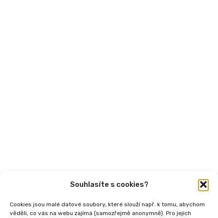
Financování
Mohlo by vás zajímat
Aktuality
Semináře
Články
Videa
Podcasty
Publikace
Souhlasíte s cookies?
Cookies jsou malé datové soubory, které slouží např. k tomu, abychom
věděli, co vás na webu zajímá (samozřejmě anonymně). Pro jejich