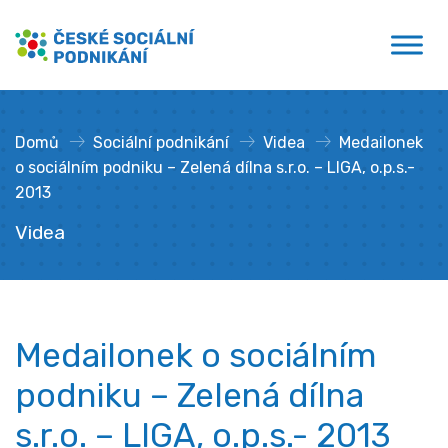
Přejít
České sociální podnikání
k
obsahu
Domů
»
Sociální podnikání
»
Videa
»
Medailonek
o sociálním podniku – Zelená dílna s.r.o. – LIGA, o.p.s.-
2013
Videa
Medailonek o sociálním
podniku – Zelená dílna
s.r.o. – LIGA, o.p.s.- 2013