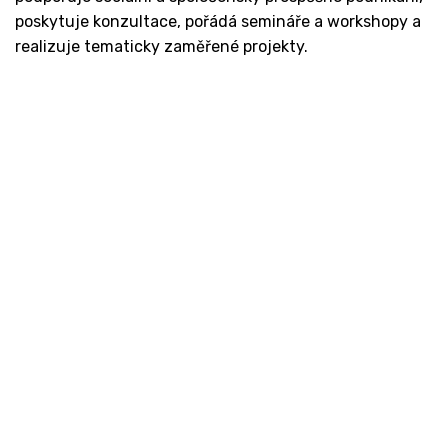
poskytuje konzultace, pořádá semináře a workshopy a
realizuje tematicky zaměřené projekty.
Kontakt
Ministerstvo práce a sociálních věcí
Oddělení integrace na trh práce
Karlovo náměstí 1359/1, Praha 2
Projekt Institut sociálního podnikání a rozvoj
osvěty v souvislosti s novou legislativou