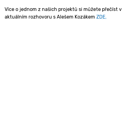
Více o jednom z našich projektů si můžete přečíst v
aktuálním rozhovoru s Alešem Kozákem
ZDE.
Kontakt
Ministerstvo práce a sociálních věcí
Oddělení integrace na trh práce
Karlovo náměstí 1359/1, Praha 2
Projekt Institut sociálního podnikání a rozvoj
osvěty v souvislosti s novou legislativou
(InSPIRO)