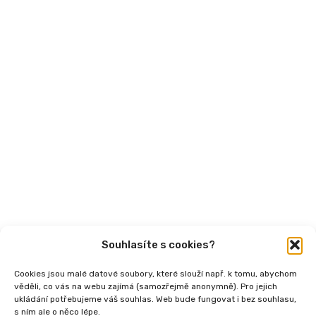
Mohlo by vás zajímat
Aktuality
Semináře
Články
Videa
Podcasty
Publikace
Souhlasíte s cookies?
Cookies jsou malé datové soubory, které slouží např. k tomu, abychom
věděli, co vás na webu zajímá (samozřejmě anonymně). Pro jejich
ukládání potřebujeme váš souhlas. Web bude fungovat i bez souhlasu,
s ním ale o něco lépe.