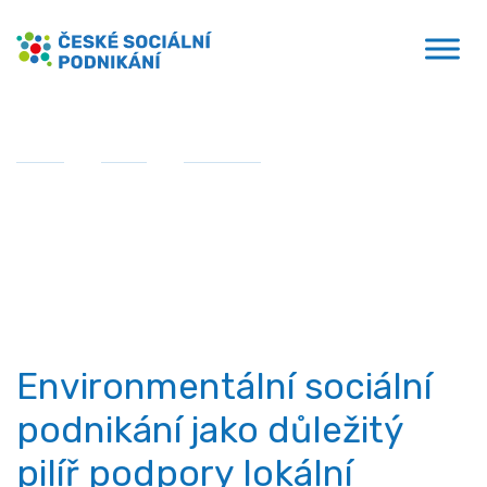
Přejít
České sociální podnikání
k
obsahu
Domů
»
MPSV
»
Semináře
»
Environmentální
sociální podnikání jako důležitý pilíř podpory lokální
ekonomiky a místního rozvoje
Semináře
Environmentální sociální
podnikání jako důležitý
pilíř podpory lokální