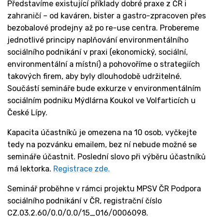
Představíme existující příklady dobré praxe z ČR i
zahraničí – od kaváren, bister a gastro-zpracoven přes
bezobalové prodejny až po re-use centra. Probereme
jednotlivé principy naplňování environmentálního
sociálního podnikání v praxi (ekonomický, sociální,
environmentální a místní) a pohovoříme o strategiích
takových firem, aby byly dlouhodobě udržitelné.
Součástí semináře bude exkurze v environmentálním
sociálním podniku Mýdlárna Koukol ve Volfarticích u
České Lípy.
Kapacita účastníků je omezena na 10 osob, vyčkejte
tedy na pozvánku emailem, bez ní nebude možné se
semináře účastnit. Poslední slovo při výběru účastníků
má lektorka.
Registrace zde.
Seminář proběhne v rámci projektu MPSV ČR Podpora
sociálního podnikání v ČR, registrační číslo
CZ.03.2.60/0.0/0.0/15_016/0006098.