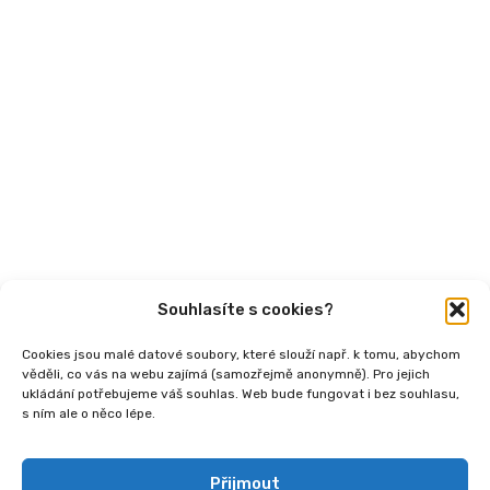
Aktuality
Semináře
Články
Videa
Podcasty
Publikace
Souhlasíte s cookies?
Cookies jsou malé datové soubory, které slouží např. k tomu, abychom
věděli, co vás na webu zajímá (samozřejmě anonymně). Pro jejich
ukládání potřebujeme váš souhlas. Web bude fungovat i bez souhlasu,
s ním ale o něco lépe.
Copyright
2026 © Ministerstvo práce a sociálních
věcí, Institut sociálního podnikání a rozvoj osvěty v
souvislosti s novou legislativou (InSPIRO), registrační
Přijmout