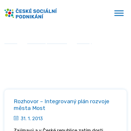
Přejít
České sociální podnikání
k
obsahu
Domů
»
Sociální podnikání
»
Články
»
Stránka 20
Články
Rozhovor – Integrovaný plán rozvoje
města Most
31. 1. 2013
Zajímavý a v České republice zatím dosti