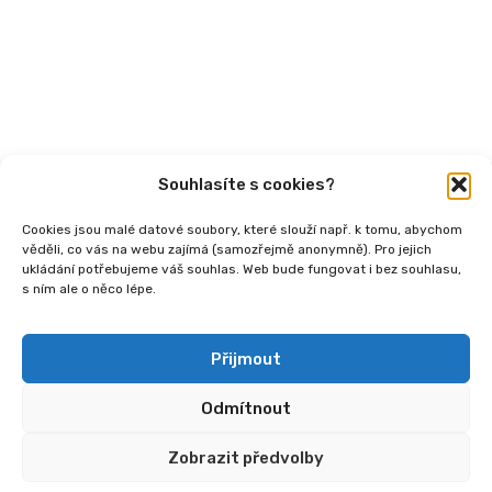
Podcasty
Publikace
Souhlasíte s cookies?
Cookies jsou malé datové soubory, které slouží např. k tomu, abychom
věděli, co vás na webu zajímá (samozřejmě anonymně). Pro jejich
ukládání potřebujeme váš souhlas. Web bude fungovat i bez souhlasu,
s ním ale o něco lépe.
Copyright
2026 © Ministerstvo práce a sociálních
věcí, Institut sociálního podnikání a rozvoj osvěty v
souvislosti s novou legislativou (InSPIRO), registrační
Přijmout
číslo - CZ.03.02.02/00/25_110/0006350.
Odmítnout
Zobrazit předvolby