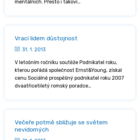
mentálních. Přesto i takoví…
Vrací lidem důstojnost
31. 1. 2013
V letošním ročníku soutěže Podnikatel roku,
kterou pořádá společnost Ernst&Young, získal
cenu Sociálně prospěšný podnikatel roku 2007
dvaatřicetiletý romský poradce…
Večeře potmě sbližuje se světem
nevidomých