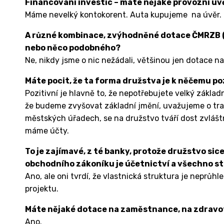
Financování investic – máte nějaké provozní úv
Máme nevelký kontokorent. Auta kupujeme na úvěr.
A různé kombinace, zvýhodněné dotace ČMRZB (
nebo něco podobného?
Ne, nikdy jsme o nic nežádali, většinou jen dotace na
Máte pocit, že ta forma družstva je k něčemu po
Pozitivní je hlavně to, že nepotřebujete velký základn
že budeme zvyšovat základní jmění, uvažujeme o tra
městských úřadech, se na družstvo tváří dost zvlášt
máme účty.
To je zajímavé, z té banky, protože družstvo sic
obchodního zákoníku je účetnictví a všechno st
Ano, ale oni tvrdí, že vlastnická struktura je neprůh
projektu.
Máte nějaké dotace na zaměstnance, na zdravo
Ano.