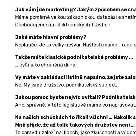
Jak vám jde marketing? Jakým způsobem se sna
Máme poměrně velkou zákaznickou databázi a snažíme
Obchodujeme na elektronických tržištích
Jaké máte hlavní problémy?
Neplatiče. Je to velký nešvar. Naštěstí máme i řadu 
Takže máte klasické podnikatelské problémy …
… byť i jako chráněná dílna.
Vy máte v zakládací listině napsáno, že jste zalo
Ne. My jsme družstvo, podnikatelský subjekt.
Jakou pomoc byste nejvíc uvítali? Podnikatelsk
Ano, správně. V této legislativě máme co napravovat
Na našich schůzkách to říkali všichni … Nakolik s
Mně přijde, že až tolik takových družstev není …
To opravdu záleží na lidech, jaké zkušenosti a vědom