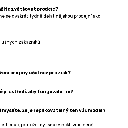
žíte zvětšovat prodeje?
 se dvakrát týdně dělat nějakou prodejní akci.
slušných zákazníků.
žení pro jiný účel než pro zisk?
é prostředí, aby fungovalo, ne?
.
i myslíte, že je replikovatelný ten váš model?
osti mají, protože my jsme vznikli víceméně