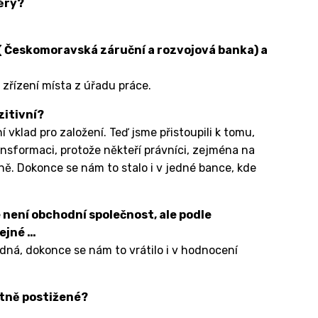
ěry?
 Českomoravská záruční a rozvojová banka) a
 zřízení místa z úřadu práce.
zitivní?
í vklad pro založení. Teď jsme přistoupili k tomu,
nsformaci, protože někteří právníci, zejména na
ně. Dokonce se nám to stalo i v jedné bance, kde
e není obchodní společnost, ale podle
ejné …
ledná, dokonce se nám to vrátilo i v hodnocení
tně postižené?