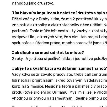
náhodou jako družstvo.
Tím hlavním impulzem k založení družstva bylo 
Přišel známý z Prahy s tím, že má 2 postižené kluky 
znalostí elektroniky a elektrotechniky něco udělat. N
partnerů. Tohle může být cesta – ty vazby a kontakty
vytipovat lidi, o kterých víte, že s nimi ten projekt
spolupráce s úřadem práce, mnoho pracovišť jsme zříd
Jak dlouho se musí udržet to místo?
2 roky. A je třeba si pečlivě hlídat i jednotlivé polož
Jak je to s kvalifikací a vzděláním zaměstnanců?
Vždy když se zřizovalo pracoviště, třeba call centr
lidi nechali projít našimi akreditovanými vzdělávac
kurz na 2 měsíce. Měsíc na teorii a pak měsíc v praco
produktové školení od Oriflamu. Myslím si, že je vh
vhodnou přípravou na zaměstnání ideálně přímo u p