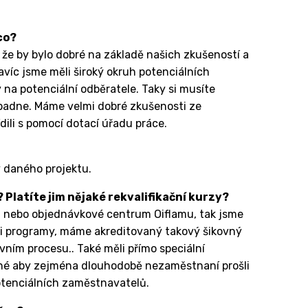
co?
a že by bylo dobré na základě našich zkušeností a
avíc jsme měli široký okruh potenciálních
 na potenciální odběratele. Taky si musíte
 dopadne. Máme velmi dobré zkušenosti ze
ili s pomocí dotací úřadu práce.
ky daného projektu.
 Platíte jim nějaké rekvalifikační kurzy?
um nebo objednávkové centrum Oiflamu, tak jsme
ími programy, máme akreditovaný takový šikovný
vním procesu.. Také měli přímo speciální
odné aby zejména dlouhodobě nezaměstnaní prošli
otenciálních zaměstnavatelů.