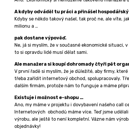
A kdyby odváděl tu práci a přinášel hospodářský
Kdyby se někdo takový našel, tak proč ne, ale víte, ja
milionu a …
pak dostane výpověď.
Ne, já si myslím, že v současné ekonomické situaci, v
to si opravdu lidé musí dělat sami.
Ale manažera si koupí dohromady čtyři pět organ
V první řadě si myslím, že je důležité, aby firmy, kt
třeba zařídit internetový obchod, spolupracovaly. Tře
dalším firmám, protože nám to funguje a máme připr
Existuje i možnost e-shopu …
Ano, my máme v projektu i dovybavení našeho call cen
Internetových obchodů máme více. Teď jsme udělali pos
výrobu, ale ještě to není kompletní. Vázne nám výro
objednávky!