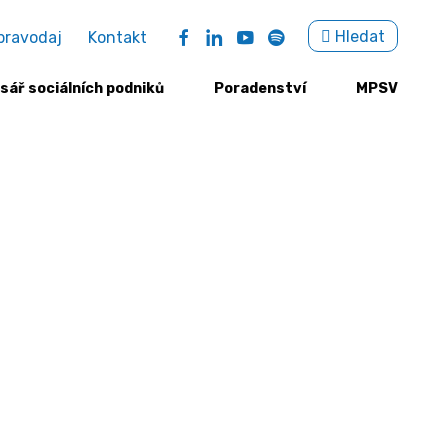
Sea
Hledat
pravodaj
Kontakt
for:
sář sociálních podniků
Poradenství
MPSV