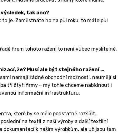
 výsledek, tak ano?
k to je. Zaměstnáte ho na půl roku, to máte půl
 řadě firem tohoto ražení to není vůbec myslitelné,
izací, že? Musí ale být stejného ražení …
eré sami nemají žádné obchodní možnosti, neumějí si
ba tři čtyři firmy – my tohle chceme nabídnout i
avenou informační infrastrukturu.
tra, které by se mělo podstatně rozšířit.
lední na textil z naší výroby a další textilní
ba dokumentací k našim výrobkům, ale už jsou tam