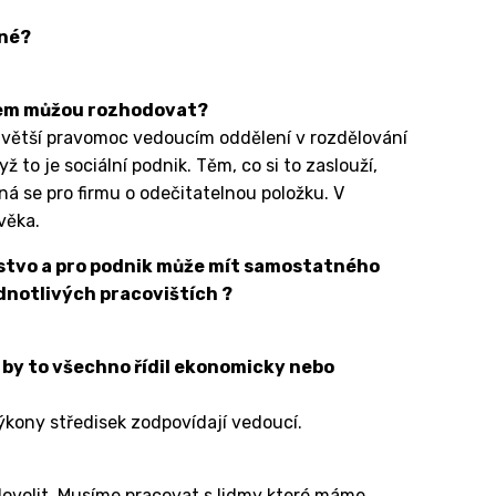
ené?
em můžou rozhodovat?
hu větší pravomoc vedoucím oddělení v rozdělování
ž to je sociální podnik. Těm, co si to zaslouží,
ná se pro firmu o odečitatelnou položku. V
věka.
stvo a pro podnik může mít samostatného
ednotlivých pracovištích ?
by to všechno řídil ekonomicky nebo
ny středisek zodpovídají vedoucí.
volit. Musíme pracovat s lidmy které máme.