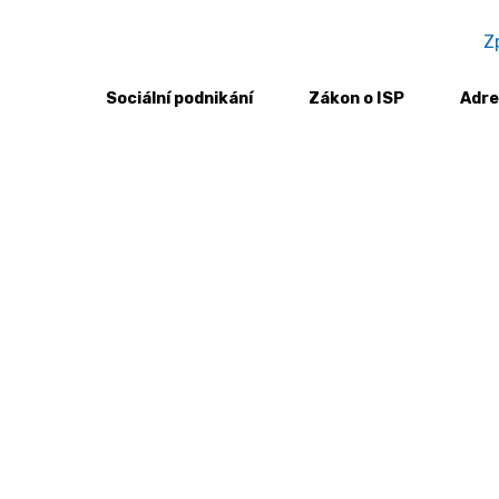
Z
Sociální podnikání
Zákon o ISP
Adre
 – Úspěšný sociální podnikatel