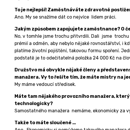
To je nejlepší! Zaměstnáváte zdravotně postiž
Ano. My se snažíme dát co nejvíce lidem práci.
Jakým způsobem zapojujete zaměstnance? O č
No, v tomhle jsme trochu přitvrdili. Dali jsme troc
prémií a odměn, aby nebylo nějaké rovnostářství, i kdy
platíme životní pojištění, takovou formu spoření. Jed
podstatě je to odečitatelná položka 24 000 Kč na člo
Družstvo má obvykle nějaké členy a představen
manažera. Vy to řešíte tím, že máte mistry na j
My máme vedoucí středisek.
Máte tam nějakého provozního manažera, který 
technologicky?
Samostatného manažera nemáme, ekonomicky za výko
Takže to máte sloučené …
Ano. Ekonomicky si nemůžeme takového manažera do