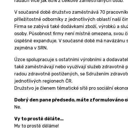
řadách více jak 85% z celkově zaměstnaných osob.
V současné době družstvo zaměstnává 70 pracovníků,
příležitostně odborníky z jednotlivých oblastí naší či
Firma se zabývá také dodávkami zboží, výrobků a slu
osoby. Působnost firmy není místně omezena, svou či
úspěšně expanduje. V současné době má navázánu sp
zejména v SRN.
Úzce spolupracuje s ostatními výrobními a dodavatel
také zaměstnávají nebo využívají služeb zdravotně p
radou zdravotně postižených, se Sdružením zdravot
jednotlivých regionech ČR.
Družstvo je členem tématické sítě pro sociální ekon
Dobrý den pane předsedo, máte zformulováno o
Ne.
Vy to prostě děláte…
My to prostě děláme!