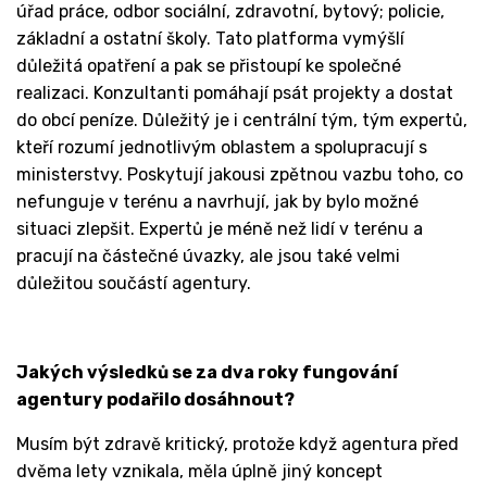
úřad práce, odbor sociální, zdravotní, bytový; policie,
základní a ostatní školy. Tato platforma vymýšlí
důležitá opatření a pak se přistoupí ke společné
realizaci. Konzultanti pomáhají psát projekty a dostat
do obcí peníze. Důležitý je i centrální tým, tým expertů,
kteří rozumí jednotlivým oblastem a spolupracují s
ministerstvy. Poskytují jakousi zpětnou vazbu toho, co
nefunguje v terénu a navrhují, jak by bylo možné
situaci zlepšit. Expertů je méně než lidí v terénu a
pracují na částečné úvazky, ale jsou také velmi
důležitou součástí agentury.
Jakých výsledků se za dva roky fungování
agentury podařilo dosáhnout?
Musím být zdravě kritický, protože když agentura před
dvěma lety vznikala, měla úplně jiný koncept