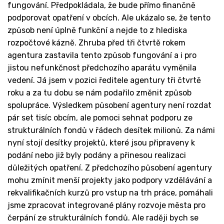
fungování. Předpokládala, že bude přímo finančně
podporovat opatření v obcích. Ale ukázalo se, že tento
způsob není úplně funkční a nejde to z hlediska
rozpočtové kázně. Zhruba před tři čtvrtě rokem
agentura zastavila tento způsob fungování a i pro
jistou nefunkčnost předchozího aparátu vyměnila
vedení. Já jsem v pozici ředitele agentury tři čtvrtě
roku a za tu dobu se nám podařilo změnit způsob
spolupráce. Výsledkem působení agentury není rozdat
pár set tisíc obcím, ale pomoci sehnat podporu ze
strukturálních fondů v řádech desítek milionů. Za námi
nyní stojí desítky projektů, které jsou připraveny k
podání nebo již byly podány a přinesou realizaci
důležitých opatření. Z předchozího působení agentury
mohu zmínit menší projekty jako podpory vzdělávání a
rekvalifikačních kurzů pro vstup na trh práce, pomáhali
jsme zpracovat integrované plány rozvoje města pro
čerpání ze strukturálních fondů. Ale raději bych se