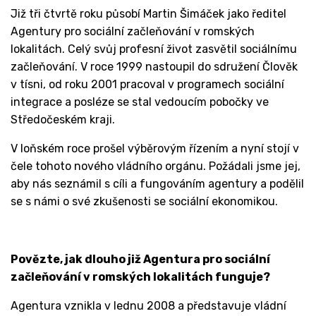
Již tři čtvrtě roku působí Martin Šimáček jako ředitel
Agentury pro sociální začleňování v romských
lokalitách. Celý svůj profesní život zasvětil sociálnímu
začleňování. V roce 1999 nastoupil do sdružení Člověk
v tísni, od roku 2001 pracoval v programech sociální
integrace a posléze se stal vedoucím pobočky ve
Středočeském kraji.
V loňském roce prošel výběrovým řízením a nyní stojí v
čele tohoto nového vládního orgánu. Požádali jsme jej,
aby nás seznámil s cíli a fungováním agentury a podělil
se s námi o své zkušenosti se sociální ekonomikou.
Povězte, jak dlouho již Agentura pro sociální
začleňování v romských lokalitách funguje?
Agentura vznikla v lednu 2008 a představuje vládní