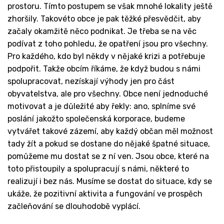
prostoru. Tímto postupem se však mnohé lokality ještě
zhoršily. Takovéto obce je pak těžké přesvědčit, aby
začaly okamžitě něco podnikat. Je třeba se na věc
podívat z toho pohledu, že opatření jsou pro všechny.
Pro každého, kdo byl někdy v nějaké krizi a potřebuje
podpořit. Takže obcím říkáme, že když budou s námi
spolupracovat, nezískají výhody jen pro část
obyvatelstva, ale pro všechny. Obce není jednoduché
motivovat a je důležité aby řekly: ano, splníme své
poslání jakožto společenská korporace, budeme
vytvářet takové zázemí, aby každý občan měl možnost
tady žít a pokud se dostane do nějaké špatné situace,
pomůžeme mu dostat se z ní ven. Jsou obce, které na
toto přistoupily a spolupracují s námi, některé to
realizují i bez nás. Musíme se dostat do situace, kdy se
ukáže, že pozitivní aktivita a fungování ve prospěch
začleňování se dlouhodobě vyplácí.