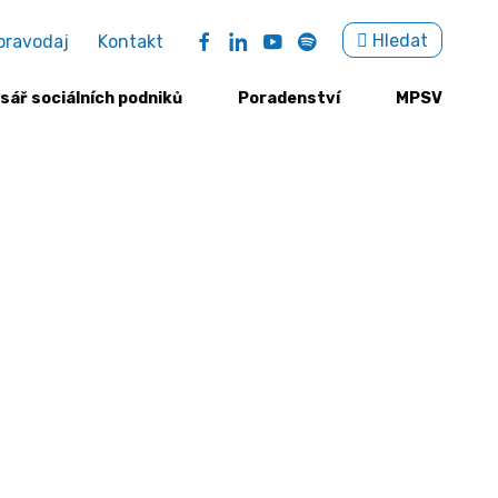
Sea
Hledat
pravodaj
Kontakt
for:
sář sociálních podniků
Poradenství
MPSV