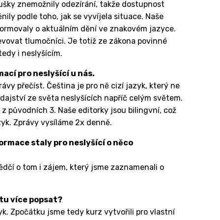
oušky znemožnily odezírání, takže dostupnost
ily podle toho, jak se vyvíjela situace. Naše
nformovaly o aktuálním dění ve znakovém jazyce.
evovat tlumočníci. Je totiž ze zákona povinné
edy i neslyšícím.
cí pro neslyšící u nás.
vy přečíst. Čeština je pro ně cizí jazyk, který ne
dajství ze světa neslyšících napříč celým světem.
z původních 3. Naše editorky jsou bilingvní, což
zyk. Zprávy vysíláme 2x denně.
formace staly pro neslyšící o něco
Svědčí o tom i zájem, který jsme zaznamenali o
tu více popsat?
yk. Zpočátku jsme tedy kurz vytvořili pro vlastní