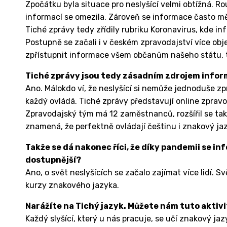
Zpočátku byla situace pro neslyšící velmi obtížná. R
informací se omezila. Zároveň se informace často měn
Tiché zprávy tedy zřídily rubriku Koronavirus, kde i
Postupně se začali i v českém zpravodajství více obj
zpřístupnit informace všem občanům našeho státu, t
Tiché zprávy jsou tedy zásadním zdrojem informa
Ano. Málokdo ví, že neslyšící si nemůže jednoduše zprá
každý ovládá. Tiché zprávy představují online zpravo
Zpravodajský tým má 12 zaměstnanců, rozšířil se tak 
znamená, že perfektně ovládají češtinu i znakový ja
Takže se dá nakonec říci, že díky pandemii se in
dostupnější?
Ano, o svět neslyšících se začalo zajímat více lidí. 
kurzy znakového jazyka.
Narážíte na Tichý jazyk. Můžete nám tuto aktivi
Každý slyšící, který u nás pracuje, se učí znakový jaz