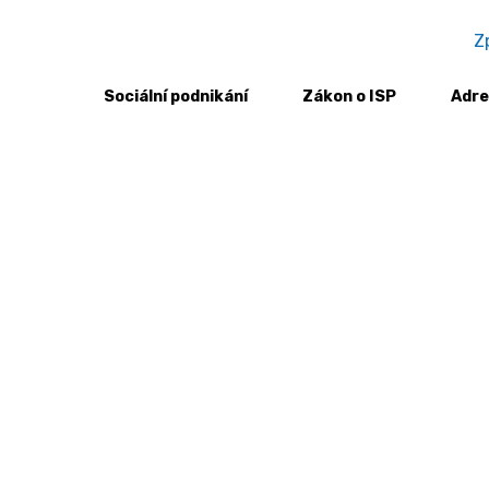
Z
Sociální podnikání
Zákon o ISP
Adre
andemie Tichý svět neutichl