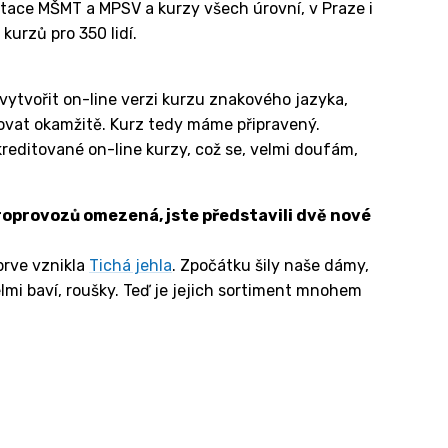
itace MŠMT a MPSV a kurzy všech úrovní, v Praze i
kurzů pro 350 lidí.
 vytvořit on-line verzi kurzu znakového jazyka,
govat okamžitě. Kurz tedy máme připravený.
editované on-line kurzy, což se, velmi doufám,
roprovozů omezená, jste představili dvě nové
jprve vznikla
Tichá jehla
. Zpočátku šily naše dámy,
velmi baví, roušky. Teď je jejich sortiment mnohem