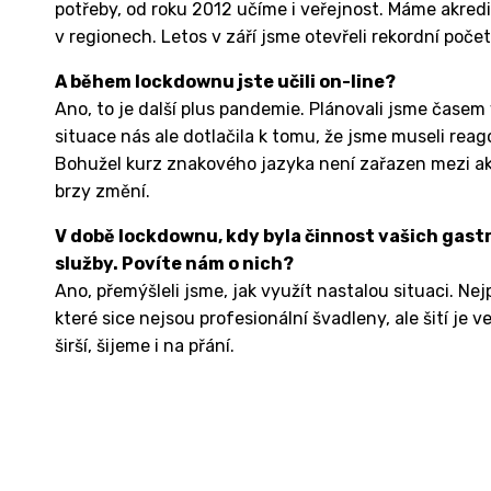
potřeby, od roku 2012 učíme i veřejnost. Máme akred
v regionech. Letos v září jsme otevřeli rekordní počet 
A během lockdownu jste učili on-line?
Ano, to je další plus pandemie. Plánovali jsme časem
situace nás ale dotlačila k tomu, že jsme museli rea
Bohužel kurz znakového jazyka není zařazen mezi akr
brzy změní.
V době lockdownu, kdy byla činnost vašich gast
služby. Povíte nám o nich?
Ano, přemýšleli jsme, jak využít nastalou situaci. Ne
které sice nejsou profesionální švadleny, ale šití je 
širší, šijeme i na přání.