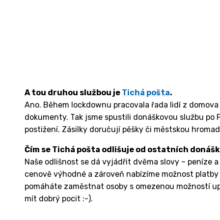
A tou druhou službou je
Tichá pošta
.
Ano. Během lockdownu pracovala řada lidí z domova a
dokumenty. Tak jsme spustili donáškovou službu po Pr
postižení. Zásilky doručují pěšky či městskou hroma
Čím se Tichá pošta odlišuje od ostatních donáš
Naše odlišnost se dá vyjádřit dvěma slovy – peníze a 
cenově výhodné a zároveň nabízíme možnost platby v
pomáháte zaměstnat osoby s omezenou možností upl
mít dobrý pocit :-).