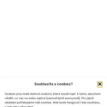
Mohlo by vás zajímat
Aktuality
Semináře
Články
Videa
Podcasty
Publikace
Souhlasíte s cookies?
Cookies jsou malé datové soubory, které slouží např. k tomu, abychom
věděli, co vás na webu zajímá (samozřejmě anonymně). Pro jejich
ukládání potřebujeme váš souhlas. Web bude fungovat i bez souhlasu,
s ním ale o něco lépe.