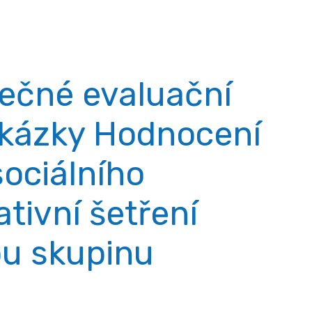
ečné evaluační
akázky Hodnocení
ociálního
ativní šetření
ou skupinu