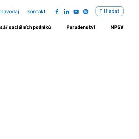
Sea
Hledat
pravodaj
Kontakt
for:
sář sociálních podniků
Poradenství
MPSV
 dopadů podpory sociálního podnikání – kvalitativní