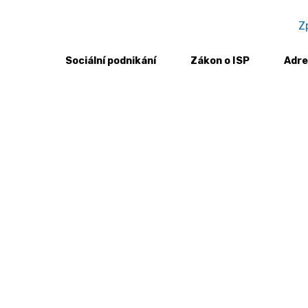
Z
Sociální podnikání
Zákon o ISP
Adre
op k závěrečné evaluační zprávě v rámci zakázky Hodnocení