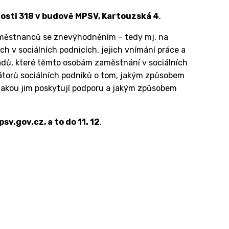
tnosti 318 v budově MPSV, Kartouzská 4
.
aměstnanců se znevýhodněním – tedy mj. na
ch v sociálních podnicích, jejich vnímání práce a
adů, které těmto osobám zaměstnání v sociálních
izátorů sociálních podniků o tom, jakým způsobem
jakou jim poskytují podporu a jakým způsobem
.gov.cz, a to do 11. 12
.