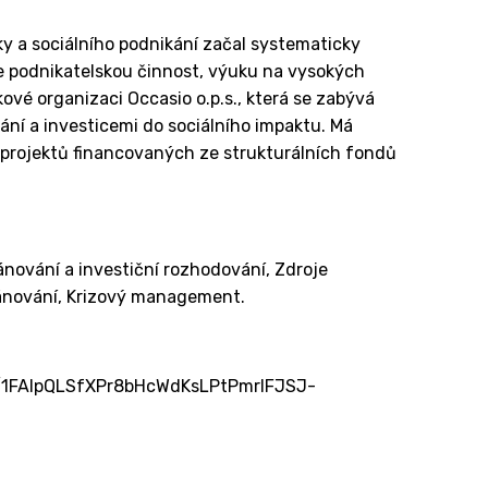
ky a sociálního podnikání začal systematicky
e podnikatelskou činnost, výuku na vysokých
ové organizaci Occasio o.p.s., která se zabývá
ání a investicemi do sociálního impaktu. Má
 projektů financovaných ze strukturálních fondů
lánování a investiční rozhodování, Zdroje
lánování, Krizový management.
/e/1FAIpQLSfXPr8bHcWdKsLPtPmrIFJSJ-