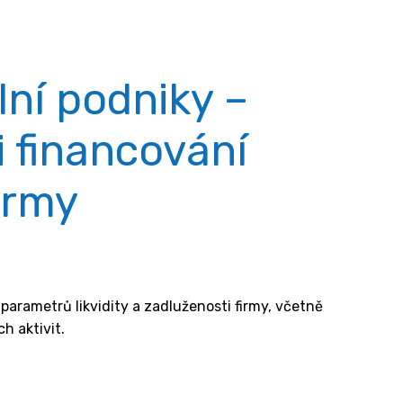
lní podniky –
 financování
firmy
arametrů likvidity a zadluženosti firmy, včetně
h aktivit.