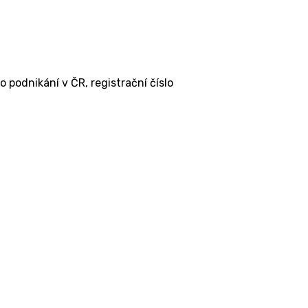
 podnikání v ČR, registrační číslo
Užitečné odkazy
Sociální podnikání
Poradenství