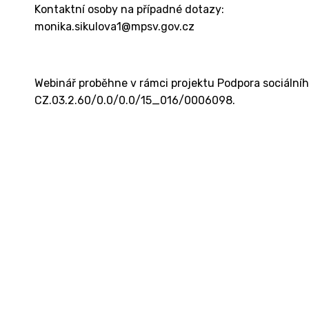
Kontaktní osoby na případné dotazy:
monika.sikulova1@mpsv.gov.cz
Webinář proběhne v rámci projektu Podpora sociálního
CZ.03.2.60/0.0/0.0/15_016/0006098.
Kontakt
Ministerstvo práce a sociálních věcí
Oddělení integrace na trh práce