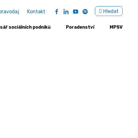
Sea
Hledat
pravodaj
Kontakt
for:
sář sociálních podniků
Poradenství
MPSV
 firmy