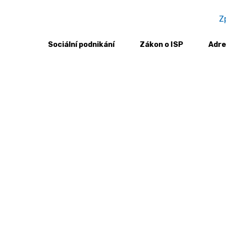
Z
Sociální podnikání
Zákon o ISP
Adre
í podniky – Aktuální možnosti financování aktivit a likvidita