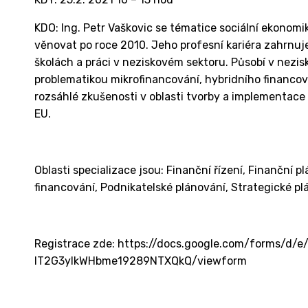
KDO: Ing. Petr Vaškovic se tématice sociální ekonomi
věnovat po roce 2010. Jeho profesní kariéra zahrnuj
školách a práci v neziskovém sektoru. Působí v nezisk
problematikou mikrofinancování, hybridního financov
rozsáhlé zkušenosti v oblasti tvorby a implementace
EU.
Oblasti specializace jsou: Finanční řízení, Finanční p
financování, Podnikatelské plánování, Strategické p
Registrace zde: https://docs.google.com/forms/d
lT2G3yIkWHbme19289NTXQkQ/viewform