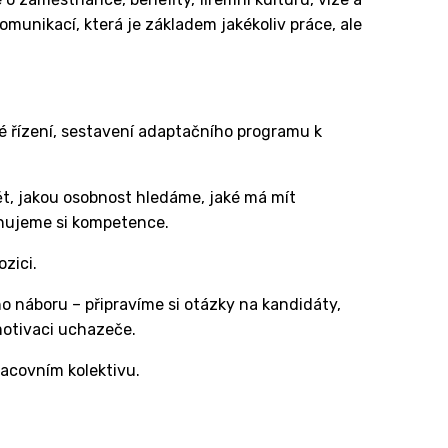
munikací, která je základem jakékoliv práce, ale
vé řízení, sestavení adaptačního programu k
t, jakou osobnost hledáme, jaké má mít
inujeme si kompetence.
zici.
ho náboru – připravíme si otázky na kandidáty,
motivaci uchazeče.
racovním kolektivu.