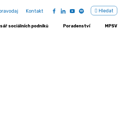
Sea
Hledat
pravodaj
Kontakt
for:
sář sociálních podniků
Poradenství
MPSV