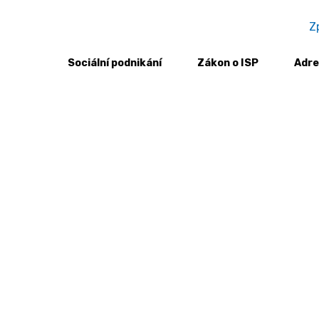
Z
Sociální podnikání
Zákon o ISP
Adre
ní podnikatele: Personalistika v sociálním podnikání I