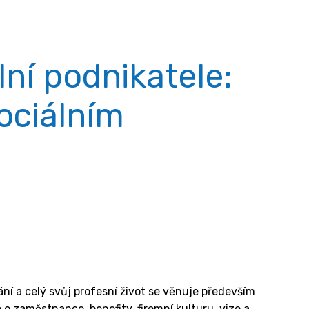
lní podnikatele:
sociálním
í a celý svůj profesní život se věnuje především
e o zaměstnance, benefity, firemní kulturu, vize a