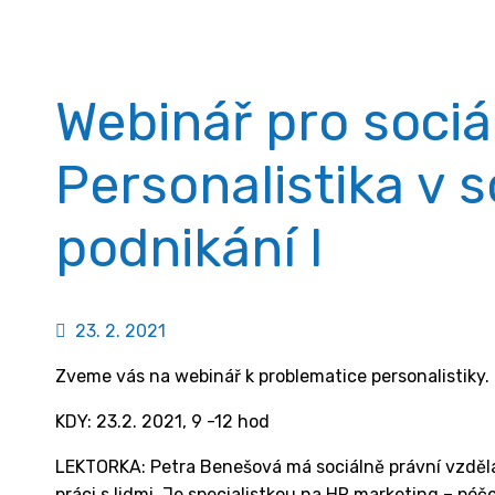
Webinář pro sociá
Personalistika v 
podnikání I
23. 2. 2021
Zveme vás na webinář k problematice personalistiky.
KDY: 23.2. 2021, 9 -12 hod
LEKTORKA: Petra Benešová má sociálně právní vzdělán
práci s lidmi. Je specialistkou na HR marketing – péč