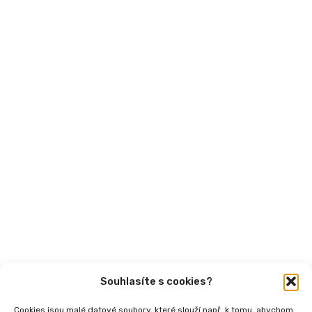
MPSV
Financování
Mohlo by vás zajímat
Aktuality
Semináře
Články
Videa
Podcasty
Publikace
Souhlasíte s cookies?
Cookies jsou malé datové soubory, které slouží např. k tomu, abychom