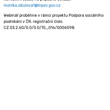
monika.sikulova1@mpsv.gov.cz
Webinář proběhne v rámci projektu Podpora sociálního
podnikání v ČR, registrační číslo
CZ.03.2.60/0.0/0.0/15_016/0006098.
Kontakt
Ministerstvo práce a sociálních věcí
Oddělení integrace na trh práce
Karlovo náměstí 1359/1, Praha 2
Projekt Institut sociálního podnikání a rozvoj