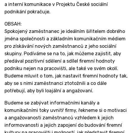
a interní komunikace v Projektu České sociální
podnikání pokračuje.
OBSAH:
Spokojený zaměstnanec je ideálním šiřitelem dobrého
jména společnosti a základním komunikačním médiem
pro získávání nových zaměstnanců z jeho sociální
skupiny. Podíváme se na to, jak můžeme zajistit, aby
předával pozitivní sdělení a sdílel firemní hodnoty
podniku nejen na pracovišti, ale také ve svém okolí.
Budeme mluvit o tom, jak nastavit firemní hodnoty tak,
aby se s nimi zaměstnanci ztotožnili a co dále
potřebují, aby byli loajální a angažovaní.
Budeme se zabývat informačními kanály a
komunikačními toky uvnitř firmy, řekneme si o motivaci
a angažovanosti zaměstnanců vzhledem k jejich
informovanosti a jejich zapojení do budování firemní
kultury na pracovišti i možností, jak představit firemní