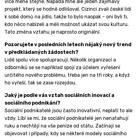
více méně stejné. Napadá mne ale jeden zajímavý
projekt, který se hodně odlišoval. Cizinci zvali české lidi
k sobě domů na jídlo, takže to bylo naopak – oni byli ti,
kdo něco nabízeli a měli možnost ukázat svou kulturu.
Tato změna vztahu je naprosto originální.
Pozorujete v posledních letech nějaký nový trend
v předkládaných žádostech?
Lidé spolu více spolupracují. Několik organizací a
odborníků se se například spojí za účelem vyřešení
určitého nového problému, třeba jen na tři roky, a když
ho vyřeší, tak se zase rozejdou.
Jaký je podle vás vztah sociálních inovací a
sociálního podnikání?
Sociální podnikatelé jsou často inovativní, neplatí to ale
vždy. Líbí se mi, že sociální podnikatelé jen nenatahují
ruku a nechtějí na vše peníze od státu. Začínají se
objevovat i případy, kdy se některé modely sociálního