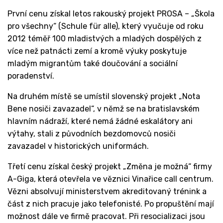
První cenu získal letos rakouský projekt PROSA – „Škola
pro všechny“ (Schule für alle), který vyučuje od roku
2012 téměř 100 mladistvých a mladých dospělých z
více než patnácti zemí a kromě výuky poskytuje
mladým migrantům také doučování a sociální
poradenství.
Na druhém místě se umístil slovenský projekt „Nota
Bene nosiči zavazadel“, v němž se na bratislavském
hlavním nádraží, které nemá žádné eskalátory ani
výtahy, stali z původních bezdomovců nosiči
zavazadel v historických uniformách.
Třetí cenu získal český projekt „Změna je možná“ firmy
A-Giga, která otevřela ve věznici Vinařice call centrum.
Vězni absolvují ministerstvem akreditovaný trénink a
část z nich pracuje jako telefonisté. Po propuštění mají
možnost dále ve firmě pracovat. Při resocializaci jsou