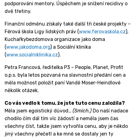
podporováni mentory. Úspěchem je snížení recidivy o
dvě třetiny.
Finanční odměnu získaly také další tři české projekty –
Férová škola Ligy lidských práv (
www.ferovaskola.cz
),
Kuchařkybezdomova organizace jako doma
(
www.jakodoma.org
) a Sociální klinika
(
www.socialniklinika.cz
).
Petra Francová, ředitelka P3 – People, Planet, Profit
o.p.s. byla letos pozvaná na slavnostní předání cen a
měla možnost položit paní Vandě Moser-Heindlové
několik otázek.
Co vás vedlo k tomu, že jste tuto cenu založila?
Měla jsem egoistický důvod…
(Smích.)
Do naší nadace
chodilo čím dál tím víc žádostí a neměla jsem čas
všechny číst, takže jsem vytvořila cenu, aby je někdo
jiný všechny přečetl a ke mně se dostaly jen ty