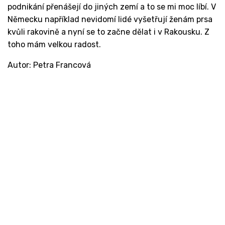
podnikání přenášejí do jiných zemí a to se mi moc líbí. V
Německu například nevidomí lidé vyšetřují ženám prsa
kvůli rakovině a nyní se to začne dělat i v Rakousku. Z
toho mám velkou radost.
Autor: Petra Francová
Kontakt
Ministerstvo práce a sociálních věcí
Oddělení integrace na trh práce
Karlovo náměstí 1359/1, Praha 2