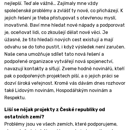
nejlepší. Teď ale vážně… Zajímaly mne vždy
společenské problémy a zvlášť ty nové, co přicházejí. K
jejich řešení je třeba přistupovat s otevřenou myslí,
inovativně. Baví mne hledat nové nápady a podporovat
je, oceňovat lidi, co zkoušejí dělat nové věci. Je
úžasné, že tito hledači nových cest existují a mají
odvahu se do toho pustit, i když výsledek není zaručen.
Naše cena umožňuje sdílet tato nová řešení a
podpořené organizace vytvářejí nová spojenectví,
navazují kontakty a síťují. Zveme hodně novinářů, kteří
pak o podpořených projektech píší, a o jejich práci se
dozví široká veřejnost. Kromě vás dávám dnes rozhovor
také Lidovým novinám, Hospodářským novinám a
Respektu.
Liší se nějak projekty z České republiky od
ostatních zemí?
Problémy jsou ve všech zemích, které podporujeme,