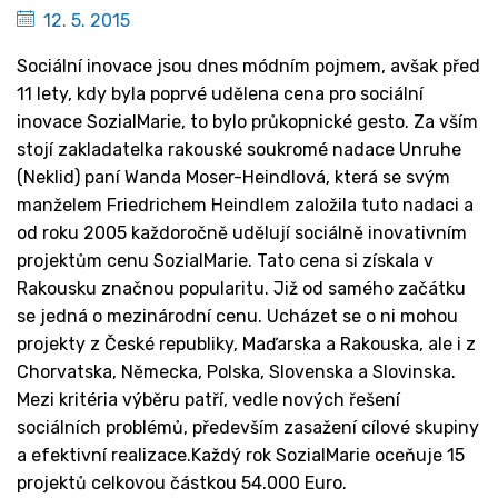
12. 5. 2015
Sociální inovace jsou dnes módním pojmem, avšak před
11 lety, kdy byla poprvé udělena cena pro sociální
inovace SozialMarie, to bylo průkopnické gesto. Za vším
stojí zakladatelka rakouské soukromé nadace Unruhe
(Neklid) paní Wanda Moser-Heindlová, která se svým
manželem Friedrichem Heindlem založila tuto nadaci a
od roku 2005 každoročně udělují sociálně inovativním
projektům cenu SozialMarie. Tato cena si získala v
Rakousku značnou popularitu. Již od samého začátku
se jedná o mezinárodní cenu. Ucházet se o ni mohou
projekty z České republiky, Maďarska a Rakouska, ale i z
Chorvatska, Německa, Polska, Slovenska a Slovinska.
Mezi kritéria výběru patří, vedle nových řešení
sociálních problémů, především zasažení cílové skupiny
a efektivní realizace.Každý rok SozialMarie oceňuje 15
projektů celkovou částkou 54.000 Euro.