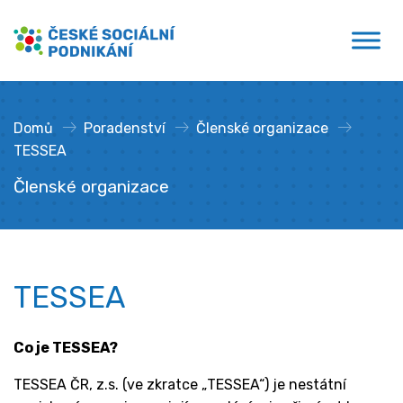
Přejít
České sociální podnikání
k
obsahu
Domů
»
Poradenství
»
Členské organizace
»
TESSEA
Členské organizace
TESSEA
Co je TESSEA?
TESSEA ČR, z.s. (ve zkratce „TESSEA“) je nestátní