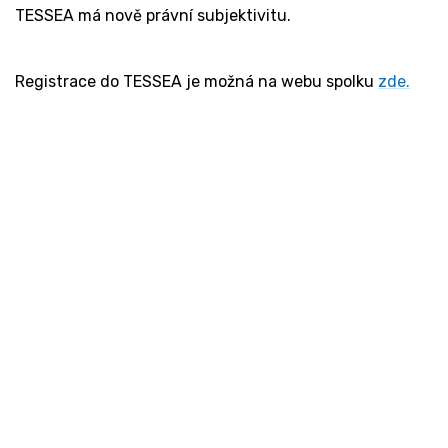
TESSEA má nově právní subjektivitu.
Registrace do TESSEA je možná na webu spolku
zde.
Kontakt
Ministerstvo práce a sociálních věcí
Oddělení integrace na trh práce
Karlovo náměstí 1359/1, Praha 2
Projekt Institut sociálního podnikání a rozvoj
osvěty v souvislosti s novou legislativou
(InSPIRO)