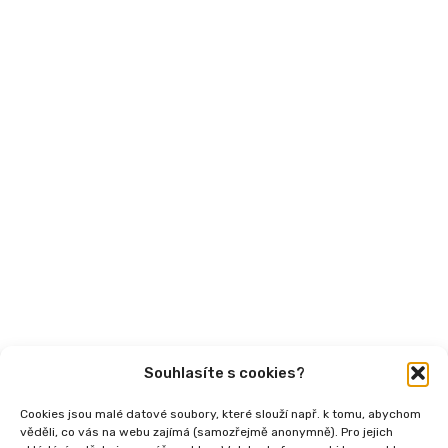
Financování
Mohlo by vás zajímat
Aktuality
Semináře
Články
Videa
Podcasty
Publikace
Souhlasíte s cookies?
Cookies jsou malé datové soubory, které slouží např. k tomu, abychom
věděli, co vás na webu zajímá (samozřejmě anonymně). Pro jejich