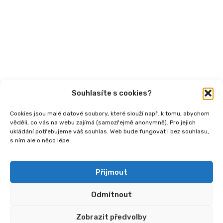
Videa
Podcasty
Publikace
Souhlasíte s cookies?
Cookies jsou malé datové soubory, které slouží např. k tomu, abychom
věděli, co vás na webu zajímá (samozřejmě anonymně). Pro jejich
ukládání potřebujeme váš souhlas. Web bude fungovat i bez souhlasu,
s ním ale o něco lépe.
Copyright
2026 © Ministerstvo práce a sociálních
věcí, Institut sociálního podnikání a rozvoj osvěty v
souvislosti s novou legislativou (InSPIRO), registrační
Přijmout
číslo - CZ.03.02.02/00/25_110/0006350.
Odmítnout
Zobrazit předvolby