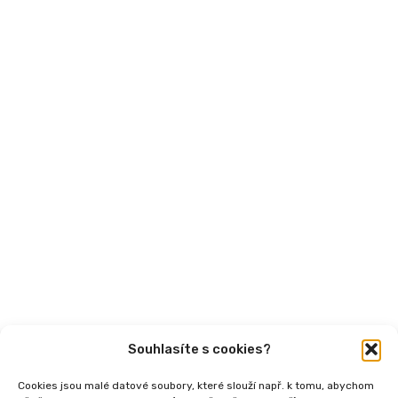
Financování
Mohlo by vás zajímat
Aktuality
Semináře
Články
Videa
Podcasty
Publikace
Souhlasíte s cookies?
Cookies jsou malé datové soubory, které slouží např. k tomu, abychom