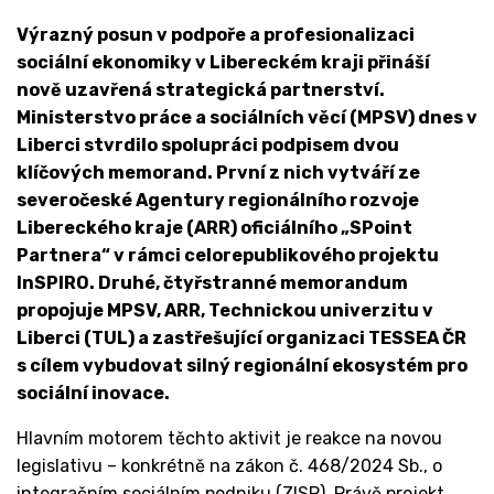
Výrazný posun v podpoře a profesionalizaci
sociální ekonomiky v Libereckém kraji přináší
nově uzavřená strategická partnerství.
Ministerstvo práce a sociálních věcí (MPSV) dnes v
Liberci stvrdilo spolupráci podpisem dvou
klíčových memorand. První z nich vytváří ze
severočeské Agentury regionálního rozvoje
Libereckého kraje (ARR) oficiálního „SPoint
Partnera“ v rámci celorepublikového projektu
InSPIRO. Druhé, čtyřstranné memorandum
propojuje MPSV, ARR, Technickou univerzitu v
Liberci (TUL) a zastřešující organizaci TESSEA ČR
s cílem vybudovat silný regionální ekosystém pro
sociální inovace.
Hlavním motorem těchto aktivit je reakce na novou
legislativu – konkrétně na zákon č. 468/2024 Sb., o
integračním sociálním podniku (ZISP). Právě projekt