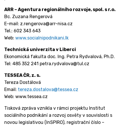
ARR – Agentura regionálního rozvoje, spol. s r.o.
Bc. Zuzana Rengerová
E-mail: z.rengerova@arr-nisa.cz
Tel.: 602 343 643
Web:
www.socialnipodnikani.lk
Technická univerzita v Liberci
Ekonomická fakulta doc. Ing. Petra Rydvalová, Ph.D.
Tel: 485 352 241 petra.rydvalova@tul.cz
TESSEA ČR, z. s.
Tereza Dostálová
Email:
tereza.dostalova@tessea.cz
Web: www.tessea.cz
Tisková zpráva vznikla v rámci projektu Institut
sociálního podnikání a rozvoj osvěty v souvislosti s
novou legislativou (InSPIRO), registrační číslo –