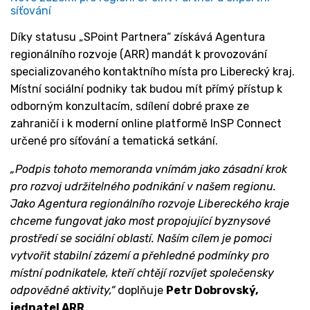
síťování
Díky statusu „SPoint Partnera“ získává Agentura
regionálního rozvoje (ARR) mandát k provozování
specializovaného kontaktního místa pro Liberecký kraj.
Místní sociální podniky tak budou mít přímý přístup k
odborným konzultacím, sdílení dobré praxe ze
zahraničí i k moderní online platformě InSP Connect
určené pro síťování a tematická setkání.
„Podpis tohoto memoranda vnímám jako zásadní krok
pro rozvoj udržitelného podnikání v našem regionu.
Jako Agentura regionálního rozvoje Libereckého kraje
chceme fungovat jako most propojující byznysové
prostředí se sociální oblastí. Naším cílem je pomoci
vytvořit stabilní zázemí a přehledné podmínky pro
místní podnikatele, kteří chtějí rozvíjet společensky
odpovědné aktivity,“
doplňuje
Petr Dobrovský,
jednatel ARR
.