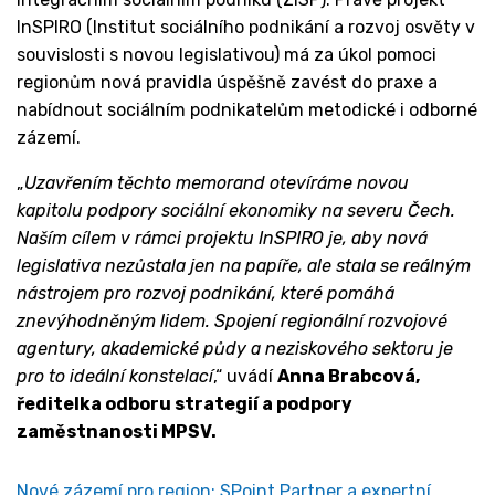
InSPIRO (Institut sociálního podnikání a rozvoj osvěty v
souvislosti s novou legislativou) má za úkol pomoci
regionům nová pravidla úspěšně zavést do praxe a
nabídnout sociálním podnikatelům metodické i odborné
zázemí.
„
Uzavřením těchto memorand otevíráme novou
kapitolu podpory sociální ekonomiky na severu Čech.
Naším cílem v rámci projektu InSPIRO je, aby nová
legislativa nezůstala jen na papíře, ale stala se reálným
nástrojem pro rozvoj podnikání, které pomáhá
znevýhodněným lidem. Spojení regionální rozvojové
agentury, akademické půdy a neziskového sektoru je
pro to ideální konstelací
,“ uvádí
Anna Brabcová,
ředitelka odboru strategií a podpory
zaměstnanosti MPSV.
Nové zázemí pro region: SPoint Partner a expertní