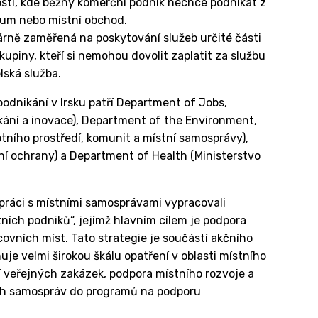
sti, kde běžný komerční podnik nechce podnikat z
rum nebo místní obchod.
árně zaměřená na poskytování služeb určité části
kupiny, kteří si nemohou dovolit zaplatit za službu
lská služba.
podnikání v Irsku patří Department of Jobs,
ikání a inovace), Department of the Environment,
ního prostředí, komunit a místní samosprávy),
ní ochrany) a Department of Health (Ministerstvo
lupráci s místními samosprávami vypracovali
ních podniků“, jejímž hlavním cílem je podpora
ovních míst. Tato strategie je součástí akčního
je velmi širokou škálu opatření v oblasti místního
 veřejných zakázek, podpora místního rozvoje a
ích samospráv do programů na podporu