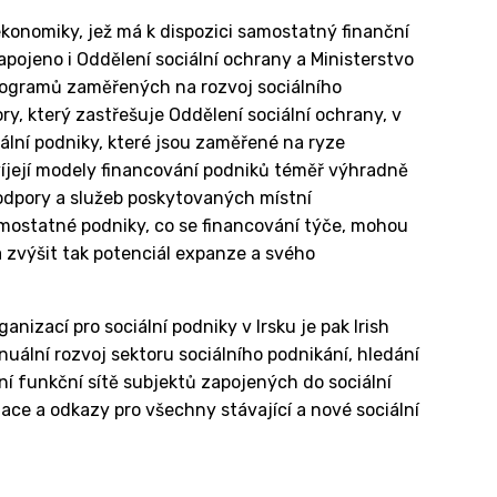
ekonomiky, jež má k dispozici samostatný finanční
pojeno i Oddělení sociální ochrany a Ministerstvo
programů zaměřených na rozvoj sociálního
ry, který zastřešuje Oddělení sociální ochrany, v
ální podniky, které jsou zaměřené na ryze
zvíjejí modely financování podniků téměř výhradně
podpory a služeb poskytovaných místní
mostatné podniky, co se financování týče, mohou
a zvýšit tak potenciál expanze a svého
zací pro sociální podniky v Irsku je pak Irish
inuální rozvoj sektoru sociálního podnikání, hledání
ání funkční sítě subjektů zapojených do sociální
ace a odkazy pro všechny stávající a nové sociální