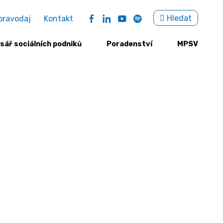
Sea
Hledat
pravodaj
Kontakt
for:
sář sociálních podniků
Poradenství
MPSV