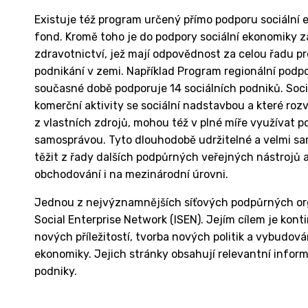
Existuje též program určený přímo podporu sociální 
fond. Kromě toho je do podpory sociální ekonomiky za
zdravotnictví, jež mají odpovědnost za celou řadu 
podnikání v zemi. Například Program regionální podpo
současné době podporuje 14 sociálních podniků. Soci
komerční aktivity se sociální nadstavbou a které ro
z vlastních zdrojů, mohou též v plné míře využívat 
samosprávou. Tyto dlouhodobě udržitelné a velmi sa
těžit z řady dalších podpůrných veřejných nástrojů 
obchodování i na mezinárodní úrovni.
Jednou z nejvýznamnějších síťových podpůrných organi
Social Enterprise Network (ISEN). Jejím cílem je kont
nových příležitostí, tvorba nových politik a vybudov
ekonomiky. Jejich stránky obsahují relevantní inform
podniky.