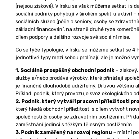
(nejsou ziskové). V Irsku se však můžeme setkat i s d
sociální podniky pohybují v širokém spektru aktivit 
sociálních služeb (péče o seniory, osoby se zdravot
základní financování, na straně druhé ryze komerčně
cílem podpory a dalšího rozvoje své sociální mise.
Co se týče typologie, v Irsku se můžeme setkat se 4 h
jednotlivé typy mezi sebou prolínají, ale je možné vym
1. Sociálně prospěšný obchodní podnik
– ziskový,
služby a/nebo prodává výrobky, které přinášejí spole
je finančně dlouhodobě udržitelný. Drtivou většinu ak
Příklad: podnik, který provozuje svoz ekologického o
2. Podnik, který vytváří pracovní příležitosti 
který hledá obchodní příležitosti s cílem vytvořit nová
společnosti či osoby se zdravotním postižením. Příkl
zaměstnání jedinci s těžkým tělesným postižením.
3. Podnik zaměřený na rozvoj regionu
– místní po