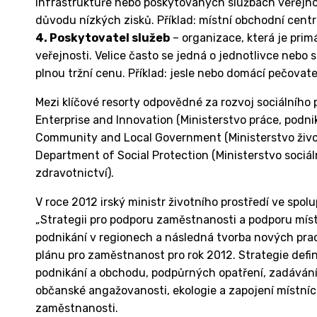
infrastruktuře nebo poskytovaných službách veřejno
důvodu nízkých zisků. Příklad: místní obchodní cent
4. Poskytovatel služeb
– organizace, která je prim
veřejnosti. Velice často se jedná o jednotlivce nebo s
plnou tržní cenu. Příklad: jesle nebo domácí pečovate
Mezi klíčové resorty odpovědné za rozvoj sociálního 
Enterprise and Innovation (Ministerstvo práce, podn
Community and Local Government (Ministerstvo život
Department of Social Protection (Ministerstvo sociál
zdravotnictví).
V roce 2012 irský ministr životního prostředí ve spo
„Strategii pro podporu zaměstnanosti a podporu míst
podnikání v regionech a následná tvorba nových prac
plánu pro zaměstnanost pro rok 2012. Strategie definu
podnikání a obchodu, podpůrných opatření, zadávání
občanské angažovanosti, ekologie a zapojení místn
zaměstnanosti.