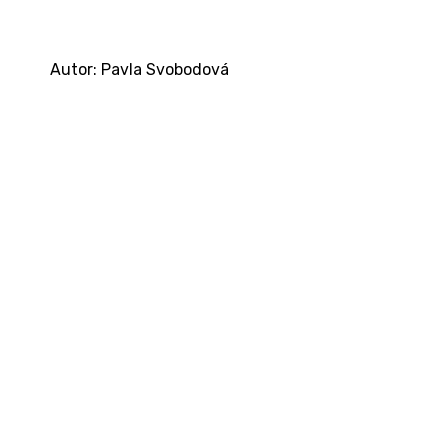
Autor: Pavla Svobodová
Kontakt
Ministerstvo práce a sociálních věcí
Oddělení integrace na trh práce
Karlovo náměstí 1359/1, Praha 2