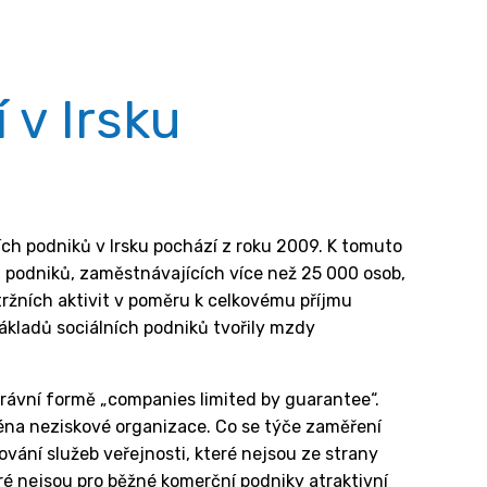
 v Irsku
lních podniků v Irsku pochází z roku 2009. K tomuto
h podniků, zaměstnávajících více než 25 000 osob,
tržních aktivit v poměru k celkovému příjmu
ákladů sociálních podniků tvořily mzdy
 právní formě „companies limited by guarantee“.
ména neziskové organizace. Co se týče zaměření
tování služeb veřejnosti, které nejsou ze strany
ré nejsou pro běžné komerční podniky atraktivní