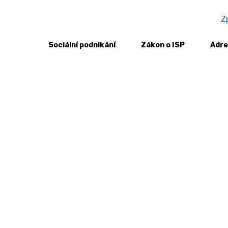
Z
Sociální podnikání
Zákon o ISP
Adre
 podnikání v Irsku