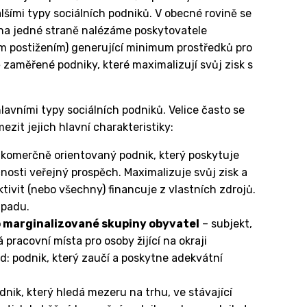
alšími typy sociálních podniků. V obecné rovině se
– na jedné straně nalézáme poskytovatele
ním postižením) generující minimum prostředků pro
 zaměřené podniky, které maximalizují svůj zisk s
lavními typy sociálních podniků. Velice často se
ezit jejich hlavní charakteristiky:
 komerčně orientovaný podnik, který poskytuje
čnosti veřejný prospěch. Maximalizuje svůj zisk a
tivit (nebo všechny) financuje z vlastních zdrojů.
dpadu.
pro marginalizované skupiny obyvatel
– subjekt,
 pracovní místa pro osoby žijící na okraji
ad: podnik, který zaučí a poskytne adekvátní
dnik, který hledá mezeru na trhu, ve stávající