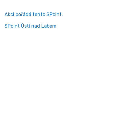
Akci pořádá tento SPoint:
SPoint Ústí nad Labem
Kontakt
Ministerstvo práce a sociálních věcí
Oddělení integrace na trh práce
Karlovo náměstí 1359/1, Praha 2
Projekt Institut sociálního podnikání a rozvoj
osvěty v souvislosti s novou legislativou
(InSPIRO)