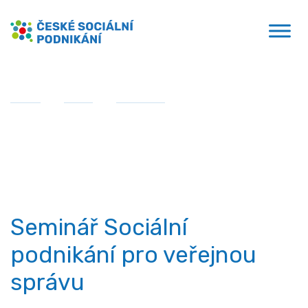
Přejít
České sociální podnikání
k
obsahu
Domů
»
MPSV
»
Semináře
»
Seminář Sociální
podnikání pro veřejnou správu
Semináře
Seminář Sociální
podnikání pro veřejnou
správu