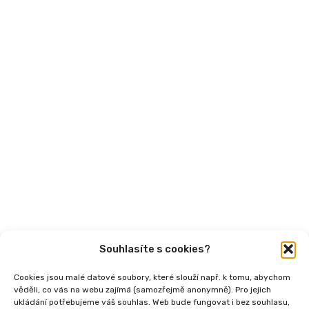
Mohlo by vás zajímat
Aktuality
Semináře
Články
Videa
Podcasty
Publikace
Souhlasíte s cookies?
Cookies jsou malé datové soubory, které slouží např. k tomu, abychom
věděli, co vás na webu zajímá (samozřejmě anonymně). Pro jejich
ukládání potřebujeme váš souhlas. Web bude fungovat i bez souhlasu,