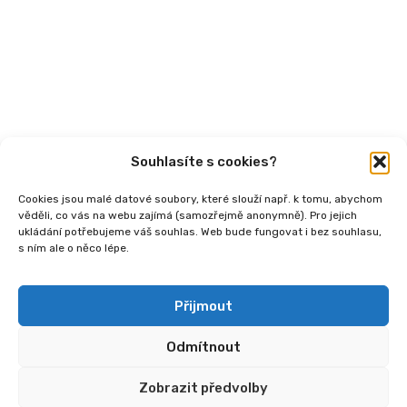
Videa
Podcasty
Publikace
Souhlasíte s cookies?
Cookies jsou malé datové soubory, které slouží např. k tomu, abychom
věděli, co vás na webu zajímá (samozřejmě anonymně). Pro jejich
ukládání potřebujeme váš souhlas. Web bude fungovat i bez souhlasu,
s ním ale o něco lépe.
Copyright
2026 © Ministerstvo práce a sociálních
věcí, Institut sociálního podnikání a rozvoj osvěty v
souvislosti s novou legislativou (InSPIRO), registrační
Přijmout
číslo - CZ.03.02.02/00/25_110/0006350.
Odmítnout
Zobrazit předvolby