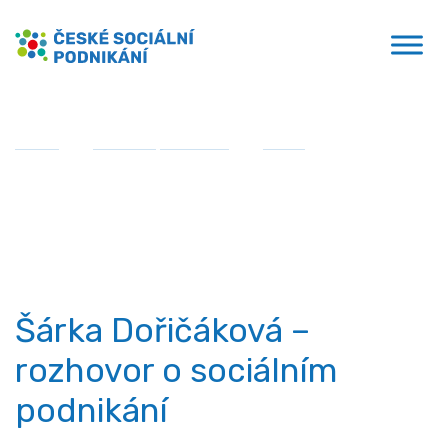
Přejít
České sociální podnikání
k
obsahu
Domů
»
Sociální podnikání
»
Videa
»
Šárka
Dořičáková – rozhovor o sociálním podnikání
Videa
Šárka Dořičáková –
rozhovor o sociálním
podnikání