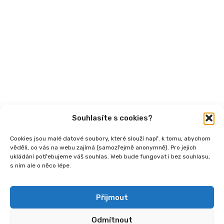
Články
Videa
Podcasty
Publikace
Souhlasíte s cookies?
Cookies jsou malé datové soubory, které slouží např. k tomu, abychom
věděli, co vás na webu zajímá (samozřejmě anonymně). Pro jejich
ukládání potřebujeme váš souhlas. Web bude fungovat i bez souhlasu,
s ním ale o něco lépe.
Copyright
2026 © Ministerstvo práce a sociálních
věcí, Institut sociálního podnikání a rozvoj osvěty v
souvislosti s novou legislativou (InSPIRO), registrační
Přijmout
číslo - CZ.03.02.02/00/25_110/0006350.
Odmítnout