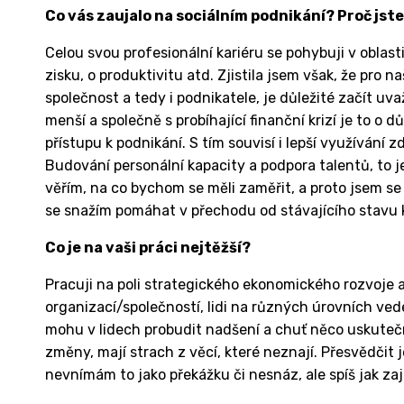
Co vás zaujalo na sociálním podnikání? Proč jste
Celou svou profesionální kariéru se pohybuji v oblas
zisku, o produktivitu atd. Zjistila jsem však, že pr
společnost a tedy i podnikatele, je důležité začít uv
menší a společně s probíhající finanční krizí je to o 
přístupu k podnikání. S tím souvisí i lepší využívání zd
Budování personální kapacity a podpora talentů, to 
věřím, na co bychom se měli zaměřit, a proto jsem se 
se snažím pomáhat v přechodu od stávajícího stavu k
Co je na vaši práci nejtěžší?
Pracuji na poli strategického ekonomického rozvoje a 
organizací/společností, lidi na různých úrovních veden
mohu v lidech probudit nadšení a chuť něco uskutečni
změny, mají strach z věcí, které neznají. Přesvědčit j
nevnímám to jako překážku či nesnáz, ale spíš jak z