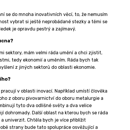
ání se do mnoha inovativních věcí, to, že nemusím
nost vybrat si ještě neprobádané stezky a těmi se
edek je opravdu pestrý a zajímavý.
oucna?
i sektory, mám velmi ráda umění a chci zjistit,
stmi, tedy ekonomií a uměním. Ráda bych tak
yšlení z jiných sektorů do oblasti ekonomie.
ního?
 pracují v oblasti inovací. Například umístí člověka
oho z oboru pivovarnictví do oboru metalurgie a
binují tyto dva odlišné světy a dva velice
jí dohromady. Další oblast na kterou bych se ráda
 univerzit. Chtěla bych je více přiblížit
obě strany bude tato spolupráce osvěžující a