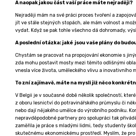
A naopak jakou část vaší práce máte nejraději?
Nejraději mám na své práci proces tvoření a zapojov
jít ve stále stejných stopách, ale mám volnost a mož
vydat. Když se pak tohle všechno dá dohromady, výsl
A poslední otázka: jaké jsou vaše plány do bud
Chystám se pracovat na propojování ekonomie s jiným
zda mohu postavit mosty mezi těmito odlišnými obla
vnesla více života, uměleckého vlivu a inovativního m
To zní zajímavě, máte na mysli již něco konkrét
V Belgii je v současné době několik společností, které
z oboru lesnictví do potravinářského průmyslu či něk
nebo dají nějakého umělce do výrobního podniku. Kom
nepravděpodobné partnery pro spolupráci tak přivádě
zaměřila je práce s mladými lidmi, tedy studenty škol a
skutečnému ekonomickému prostředí. Myslím, že pro 