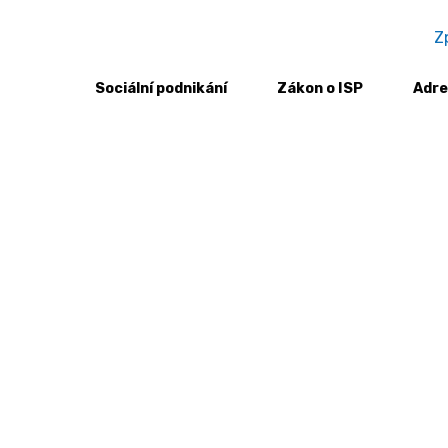
Z
Sociální podnikání
Zákon o ISP
Adre
R S BRIGITTE SMESSAERT