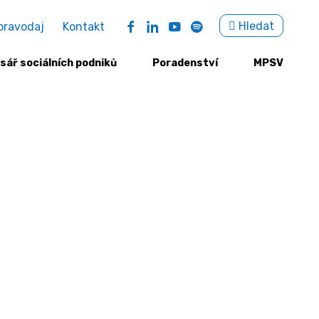
Sea
Hledat
pravodaj
Kontakt
for:
sář sociálních podniků
Poradenství
MPSV