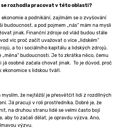
 se rozhodla pracovat v této oblasti?
ti ekonomie a podnikání, zajímám se o zvyšování
o naši budoucnost, a pod pojmem „nás“ mám na mysli
ažovat jinak. Finanční zdroje od vlád budou stále
důvod víc proč začít uvažovat o více „lidském“
rojů, a to i sociálního kapitálu a lidských zdrojů.
je „měna“ budoucnosti. Je to zkrátka něco, čemu
i já osobně začala chovat jinak. To je důvod, proč
 ekonomice s lidskou tváří.
myslím, že nejtěžší je přesvětčit lidi z rozdílných
í. Já pracuji v roli prostředníka. Dobré je, že
t, na druhou stranu lidé se velmi často bojí
e, aby to začali dělat, je opravdu výzva. Ano,
ajímavou výzvu.