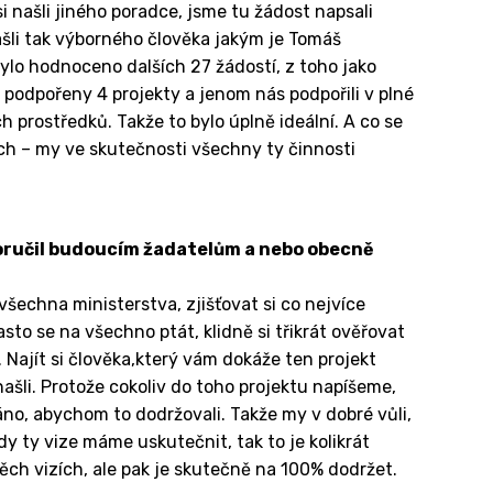
i našli jiného poradce, jsme tu žádost napsali
našli tak výborného člověka jakým je Tomáš
bylo hodnoceno dalších 27 žádostí, z toho jako
 podpořeny 4 projekty a jenom nás podpořili v plné
 prostředků. Takže to bylo úplně ideální. A co se
ech – my ve skutečnosti všechny ty činnosti
oporučil budoucím žadatelům a nebo obecně
všechna ministerstva, zjišťovat si co nejvíce
asto se na všechno ptát, klidně si třikrát ověřovat
Najít si člověka,který vám dokáže ten projekt
našli. Protože cokoliv do toho projektu napíšeme,
áno, abychom to dodržovali. Takže my v dobré vůli,
y ty vize máme uskutečnit, tak to je kolikrát
 těch vizích, ale pak je skutečně na 100% dodržet.