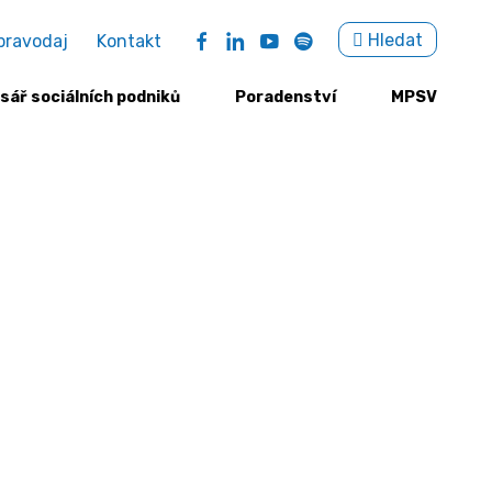
Sea
Hledat
pravodaj
Kontakt
for:
sář sociálních podniků
Poradenství
MPSV
teiciem