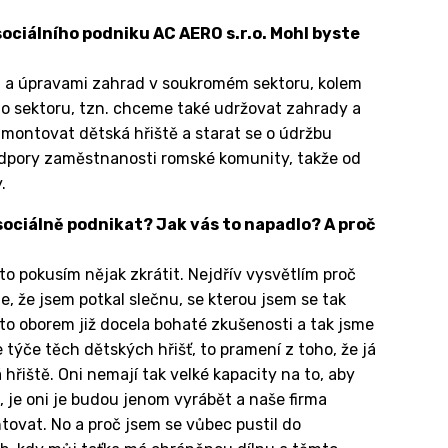
 sociálního podniku AC AERO s.r.o. Mohl byste
m a úpravami zahrad v soukromém sektoru, kolem
o sektoru, tzn. chceme také udržovat zahrady a
montovat dětská hřiště a starat se o údržbu
podpory zaměstnanosti romské komunity, takže od
.
 sociálně podnikat? Jak vás to napadlo? A proč
to pokusím nějak zkrátit. Nejdřív vysvětlím proč
, že jsem potkal slečnu, se kterou jsem se tak
mto oborem již docela bohaté zkušenosti a tak jsme
e týče těch dětských hřišť, to pramení z toho, že já
á hřiště. Oni nemají tak velké kapacity na to, aby
, je oni je budou jenom vyrábět a naše firma
tovat. No a proč jsem se vůbec pustil do