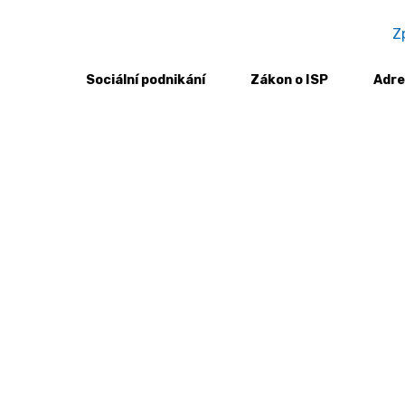
Z
Sociální podnikání
Zákon o ISP
Adre
i jen v tom, co znám a co umím… – Rozhovor s Jakubem Ma