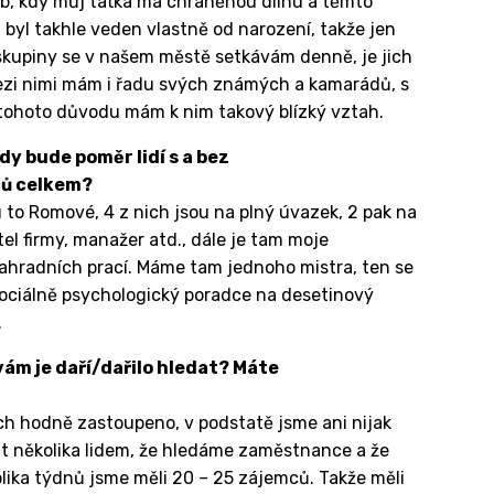
eb, kdy můj taťka má chráněnou dílnu a těmto
 byl takhle veden vlastně od narození, takže jen
 skupiny se v našem městě setkávám denně, je jich
ezi nimi mám i řadu svých známých a kamarádů, s
z tohoto důvodu mám k nim takový blízký vztah.
dy bude poměr lidí s a bez
ců celkem?
ou to Romové, 4 z nich jsou na plný úvazek, 2 pak na
tel firmy, manažer atd., dále je tam moje
zahradních prací. Máme tam jednoho mistra, ten se
sociálně psychologický poradce na desetinový
.
vám je daří/dařilo hledat? Máte
ch hodně zastoupeno, v podstatě jsme ani nijak
nit několika lidem, že hledáme zaměstnance a že
ika týdnů jsme měli 20 – 25 zájemců. Takže měli