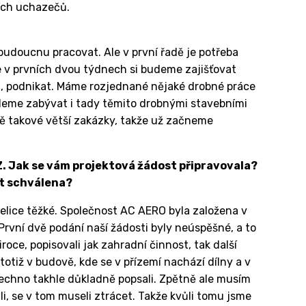
ních uchazečů.
doucnu pracovat. Ale v první řadě je potřeba
e v prvních dvou týdnech si budeme zajišťovat
ma, podnikat. Máme rozjednané nějaké drobné práce
udeme zabývat i tady těmito drobnými stavebními
vě takové větší zakázky, takže už začneme
Z. Jak se vám projektová žádost připravovala?
st schválena?
o velice těžké. Společnost AC AERO byla založena v
 První dvě podání naší žádosti byly neúspěšné, a to
roce, popisovali jak zahradní činnost, tak další
totiž v budově, kde se v přízemí nachází dílny a v
echno takhle důkladně popsali. Zpětně ale musím
li, se v tom museli ztrácet. Takže kvůli tomu jsme