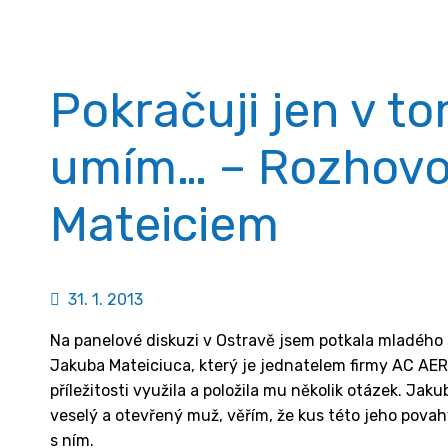
Pokračuji jen v t
umím… – Rozhovo
Mateiciem
31. 1. 2013
Na panelové diskuzi v Ostravě jsem potkala mladého 
Jakuba Mateiciuca, který je jednatelem firmy AC AERO
příležitosti využila a položila mu několik otázek. Jakub
veselý a otevřený muž, věřím, že kus této jeho povah
s ním.