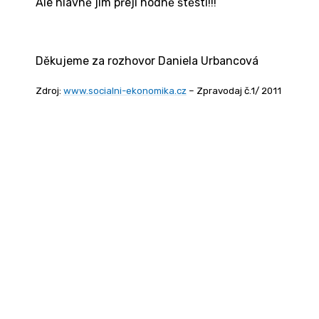
Ale hlavně jim přeji hodně štěstí!!!
Děkujeme za rozhovor Daniela Urbancová
Zdroj:
www.socialni-ekonomika.cz
– Zpravodaj č.1/ 2011
Kontakt
Ministerstvo práce a sociálních věcí
Oddělení integrace na trh práce