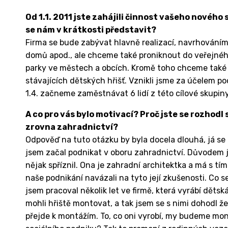
Od 1.1. 2011 jste zahájili činnost vašeho nového
se nám v krátkosti představit?
Firma se bude zabývat hlavně realizací, navrhování
domů apod., ale chceme také proniknout do veřejnéh
parky ve městech a obcích. Kromě toho chceme také 
stávajících dětských hřišť. Vznikli jsme za účelem 
1.4. začneme zaměstnávat 6 lidí z této cílové skupiny
A co pro vás bylo motivací? Proč jste se rozhodl
zrovna zahradnictví?
Odpověď na tuto otázku by byla docela dlouhá, já se 
jsem začal podnikat v oboru zahradnictví. Důvodem je
nějak spříznil. Ona je zahradní architektka a má s tí
naše podnikání navázali na tyto její zkušenosti. Co s
jsem pracoval několik let ve firmě, která vyrábí dětsk
mohli hřiště montovat, a tak jsem se s nimi dohodl že
přejde k montážím. To, co oni vyrobí, my budeme mon