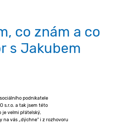
om, co znám a co
r s Jakubem
sociálního podnikatele
 s.r.o. a tak jsem této
 je velmi přátelský,
y na vás „dýchne“ i z rozhovoru