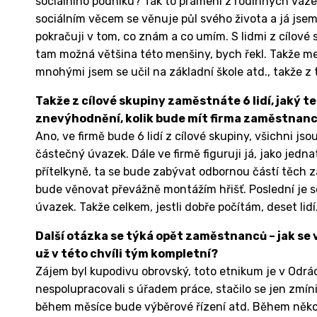
sociálního podniku? Tak to pramení z rodinných vaz
sociálním věcem se věnuje půl svého života a já jsem
pokračuji v tom, co znám a co umím. S lidmi z cílové
tam možná většina této menšiny, bych řekl. Takže m
mnohými jsem se učil na základní škole atd., takže 
Takže z cílové skupiny zaměstnáte 6 lidí, jaký te
znevýhodnění, kolik bude mít firma zaměstnan
Ano, ve firmě bude 6 lidí z cílové skupiny, všichni js
částečný úvazek. Dále ve firmě figuruji já, jako jedna
přítelkyně, ta se bude zabývat odbornou částí těch 
bude věnovat převážně montážím hřišť. Poslední je 
úvazek. Takže celkem, jestli dobře počítám, deset lidí
Další otázka se týká opět zaměstnanců – jak se 
už v této chvíli tým kompletní?
Zájem byl kupodivu obrovský, toto etnikum je v Odrá
nespolupracovali s úřadem práce, stačilo se jen zmí
během měsíce bude výběrové řízení atd. Během někol