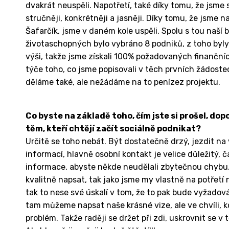
dvakrát neuspěli. Napotřetí, také díky tomu, že jsme s
stručněji, konkrétněji a jasněji. Díky tomu, že jsme 
Šafarčík, jsme v daném kole uspěli. Spolu s tou naší 
životaschopných bylo vybráno 8 podniků, z toho byly
výši, takže jsme získali 100% požadovaných finančních
týče toho, co jsme popisovali v těch prvních žádost
děláme také, ale nežádáme na to penízez projektu.
Co byste na základě toho, čím jste si prošel, d
těm, kteří chtějí začít sociálně podnikat?
Určitě se toho nebát. Být dostatečně drzý, jezdit na 
informací, hlavně osobní kontakt je velice důležitý, č
informace, abyste někde neudělali zbytečnou chybu. 
kvalitně napsat, tak jako jsme my vlastně na potřetí 
tak to nese své úskalí v tom, že to pak bude vyžadov
tam můžeme napsat naše krásné vize, ale ve chvíli, kd
problém. Takže raději se držet při zdi, uskrovnit se v