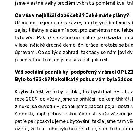
jsme vlastně velký problém vybrat z poměrně kvalit
Co vás v nejbližší době čeká? Jaké máte plány?
Už máme rozjednané zakázky, na kterých budeme v bu
zajistit šatny a zázemí apod. pro zaměstnance, takž
tyto věci. Pak už se začne normálně, jako každá fir
v lese, nějaké drobné demoliční práce, protože se b
úpravami. Co se týče zahrad, tak tady se nám jeví d
pracovat na tom, co jsme si zadali jako cíl.
Váš sociální podnik byl podpořený v rámci OP LZ
Bylo to těžké? Na kolikátý pokus vám byla žádo
Kdybych řekl, že to bylo lehké, tak bych lhal. Bylo t
roce 2009, do výzvy jsme se přihlásili celkem třikrát.
z několika důvodů – jednak jsme žádost pojali dosti ši
činnosti, např. pohostinskou činnost. Naše zázemí je 
patře pak poskytujeme ubytování, takže jsme tam vš
uznat, že tam toho bylo hodně a lidé, kteří to hodnoti