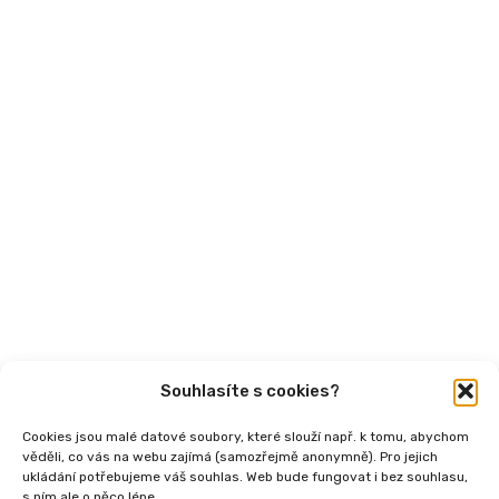
Mohlo by vás zajímat
Aktuality
Semináře
Články
Videa
Podcasty
Publikace
Souhlasíte s cookies?
Cookies jsou malé datové soubory, které slouží např. k tomu, abychom
věděli, co vás na webu zajímá (samozřejmě anonymně). Pro jejich
ukládání potřebujeme váš souhlas. Web bude fungovat i bez souhlasu,
s ním ale o něco lépe.