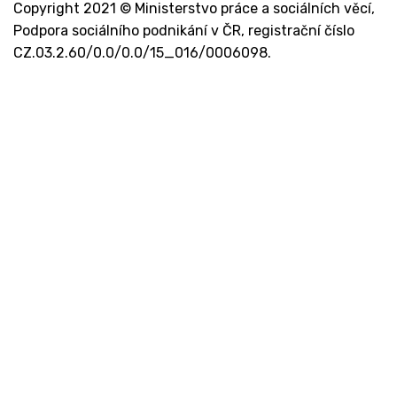
Copyright 2021 © Ministerstvo práce a sociálních věcí,
Podpora sociálního podnikání v ČR, registrační číslo
CZ.03.2.60/0.0/0.0/15_016/0006098.
Kontakt
Ministerstvo práce a sociálních věcí
Oddělení integrace na trh práce
Karlovo náměstí 1359/1, Praha 2
Projekt Institut sociálního podnikání a rozvoj
osvěty v souvislosti s novou legislativou
(InSPIRO)