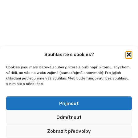
Podcasty
Publikace
Souhlasíte s cookies?
Cookies jsou malé datové soubory, které slouží např. k tomu, abychom
věděli, co vás na webu zajímá (samozřejmě anonymně). Pro jejich
ukládání potřebujeme váš souhlas. Web bude fungovat i bez souhlasu,
s ním ale o něco lépe.
Copyright
2026 © Ministerstvo práce a sociálních
věcí, Institut sociálního podnikání a rozvoj osvěty v
souvislosti s novou legislativou (InSPIRO), registrační
Přijmout
číslo - CZ.03.02.02/00/25_110/0006350.
Odmítnout
Zobrazit předvolby