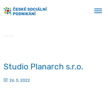
Přejít
České sociální podnikání
k
obsahu
Domů
»
Studio Planarch s.r.o.
Studio Planarch s.r.o.
26. 5. 2022