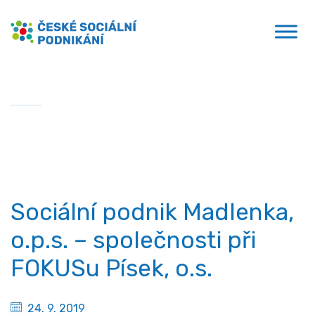
Přejít
České sociální podnikání
k
obsahu
Domů
»
Sociální podnik Madlenka, o.p.s. – společnosti
při FOKUSu Písek, o.s.
Sociální podnik Madlenka,
o.p.s. – společnosti při
FOKUSu Písek, o.s.
24. 9. 2019