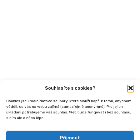
Aktuality
Semináře
Články
Videa
Podcasty
Publikace
Souhlasíte s cookies?
Cookies jsou malé datové soubory, které slouží např. k tomu, abychom
věděli, co vás na webu zajímá (samozřejmě anonymně). Pro jejich
ukládání potřebujeme váš souhlas. Web bude fungovat i bez souhlasu,
s ním ale o něco lépe.
Copyright
2026 © Ministerstvo práce a sociálních
věcí, Institut sociálního podnikání a rozvoj osvěty v
souvislosti s novou legislativou (InSPIRO), registrační
Přijmout