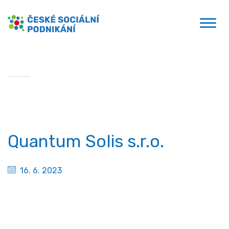
Přejít
České sociální podnikání
k
obsahu
Domů
»
Quantum Solis s.r.o.
Quantum Solis s.r.o.
16. 6. 2023