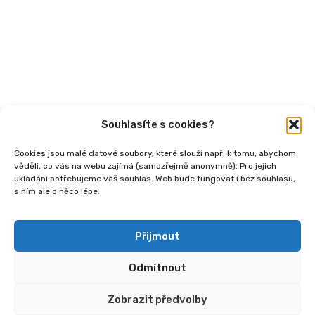
Podcasty
Publikace
Souhlasíte s cookies?
Cookies jsou malé datové soubory, které slouží např. k tomu, abychom
věděli, co vás na webu zajímá (samozřejmě anonymně). Pro jejich
ukládání potřebujeme váš souhlas. Web bude fungovat i bez souhlasu,
s ním ale o něco lépe.
Copyright
2026 © Ministerstvo práce a sociálních
věcí, Institut sociálního podnikání a rozvoj osvěty v
souvislosti s novou legislativou (InSPIRO), registrační
Přijmout
číslo - CZ.03.02.02/00/25_110/0006350.
Odmítnout
Zobrazit předvolby