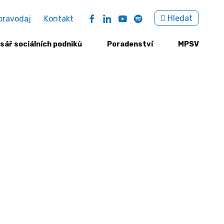
Sea
Hledat
pravodaj
Kontakt
for:
sář sociálních podniků
Poradenství
MPSV