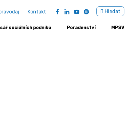
Sea
Hledat
pravodaj
Kontakt
for:
sář sociálních podniků
Poradenství
MPSV