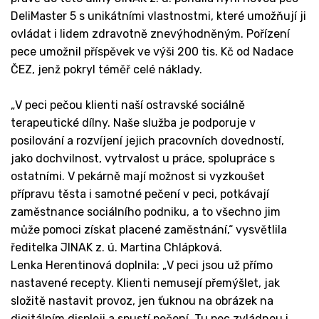
DeliMaster 5 s unikátními vlastnostmi, které umožňují ji
ovládat i lidem zdravotně znevýhodněným. Pořízení
pece umožnil příspěvek ve výši 200 tis. Kč od Nadace
ČEZ, jenž pokryl téměř celé náklady.
„V peci pečou klienti naší ostravské sociálně
terapeutické dílny. Naše služba je podporuje v
posilování a rozvíjení jejich pracovních dovedností,
jako dochvilnost, vytrvalost u práce, spolupráce s
ostatními. V pekárně mají možnost si vyzkoušet
přípravu těsta i samotné pečení v peci, potkávají
zaměstnance sociálního podniku, a to všechno jim
může pomoci získat placené zaměstnání,“ vysvětlila
ředitelka JINAK z. ú. Martina Chlápková.
Lenka Herentinová doplnila: „V peci jsou už přímo
nastavené recepty. Klienti nemusejí přemýšlet, jak
složitě nastavit provoz, jen ťuknou na obrázek na
digitálním displeji a spustí pečení. Tu pec zvládnou i