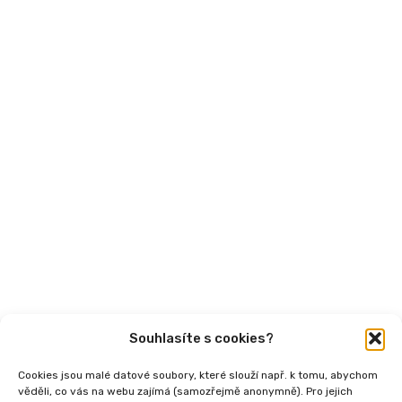
Financování
Mohlo by vás zajímat
Aktuality
Semináře
Články
Videa
Podcasty
Publikace
Souhlasíte s cookies?
Cookies jsou malé datové soubory, které slouží např. k tomu, abychom
věděli, co vás na webu zajímá (samozřejmě anonymně). Pro jejich