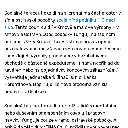
Sociálně terapeutická dílna si pronajímá část prostor v
sídle ostravské pobočky
sociálního podniku 1. Jinačí
s.r.o
. Tento podnik sídlí v Krnově a má dvě výrobny – v
Krnově a Ostravě. „Obě pobočky fungují na stejném
principu. Jak v Krnově, tak v Ostravě provozujeme
bezobalový obchod zNova a výrobny nazvané Pečeme
tady. Jejich výrobky prodáváme v bezobalovém
obchodě a částečně expedujeme i jinam, například do
kaváren nebo na objednávky koncovým zákazníkům,“
vysvětluje jednatelka 1. Jinačí s. r. o. Lenka
Herentinová. Doplňuje, že nová prodejna vznikla
nedávno v Osoblaze.
Sociálně terapeutická dílna, v níž si lidé s mentálním
nebo duševním onemocněním osvojují pracovní
návyky, funguje pouze v rámci ostravské pobočky. A
právě do této dílny JINAK z. ú. pořídila nyní novou pec