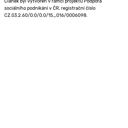
Článek byl vytvořen v rámci projektu Podpora
sociálního podnikání v ČR, registrační číslo
CZ.03.2.60/0.0/0.0/15_016/0006098.
Kontakt
Ministerstvo práce a sociálních věcí
Oddělení integrace na trh práce
Karlovo náměstí 1359/1, Praha 2
Projekt Institut sociálního podnikání a rozvoj
osvěty v souvislosti s novou legislativou
(InSPIRO)