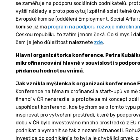
se zaměřuje na podporu sociálních podnikatelů, prot
vyšší náklady a proto poskytují zpětně splatitelné ú
Evropské komise (oddělení Employment, Social Affairs 
komise již má
program na podporu rozvoje mikrofina
Českou republiku to zatím jenom čeká. Co si myslí da
čem je jeho důležitost naleznete
zde
.
Hlavní organizátorka konference, Petra Kubálko
mikrofinancování hlavně v souvislosti s podporou
přidanou hodnotou vnímá
.
Jak vznikla myšlenka k organizaci konference
Konference na téma microfinancí a start-upů ve mě z
financí v ČR nenarazila, a protože se mi koncept zdál
uspořádat konferenci, kde bychom se o tomto typu p
inspirovat pro vytvoření prostředí, které by podporova
dobu v ČR bylo investováno mnoho prostředků z EU na
podnikat a vymanit se tak z nezaměstnanosti. Bohuž
investice do podnikání a to byl a je chybějící prvek, 