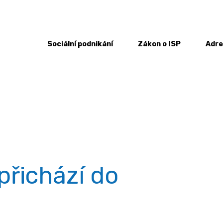
Sociální podnikání
Zákon o ISP
Adre
ancování přichází do České republiky
přichází do