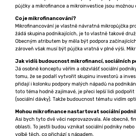
půjčky a mikrofinance a mikroinvestice jsou možnou ce
Co je mikrofinancování?
Mikrofinancování je vlastně návratná mikropůjčka pro
žádá skupina podnikajících, je to vlastně takové dru
Obecným atributem by měla být podpora začínajících
zároveň však musí být půjčka vratná v plné výši. Mikr
Jak vidíš budoucnost mikrofinancí, sociálních p
Já osobně konceptu věřím a obzvlášť sociální podnik
tomu, že se podaří vytvořit skupinu investorů a invest
přidají i kolonku podpory malých nápadů na podnikání.
toto téma hodně zajímavé, je přeci lepší lidi podpoři
(sociální dávky). Takže budoucnost tématu vidím opti
Mohou mikrofinance nastartovat sociální podni
Asi bych tyto dvě věci neprovazovala. Ale obecně, f
oblasti. To jestli budou vznikat sociální podniky neb
volbě těch, co přichází s nápadem.