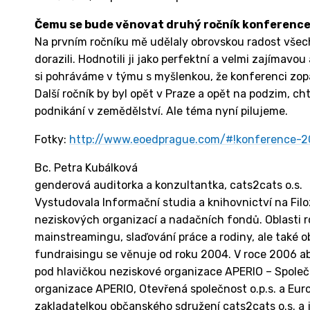
Čemu se bude věnovat druhý ročník konferenc
Na prvním ročníku mě udělaly obrovskou radost všechn
dorazili. Hodnotili ji jako perfektní a velmi zajímavo
si pohráváme v týmu s myšlenkou, že konferenci zo
Další ročník by byl opět v Praze a opět na podzim, ch
podnikání v zemědělství. Ale téma nyní pilujeme.
Fotky:
http://www.eoedprague.com/#!konference-2
Bc. Petra Kubálková
genderová auditorka a konzultantka, cats2cats o.s.
Vystudovala Informační studia a knihovnictví na Filoz
neziskových organizací a nadačních fondů. Oblasti r
mainstreamingu, slaďování práce a rodiny, ale také 
fundraisingu se věnuje od roku 2004. V roce 2006 a
pod hlavičkou neziskové organizace APERIO – Společn
organizace APERIO, Otevřená společnost o.p.s. a EuroP
zakladatelkou občanského sdružení cats2cats o.s. a