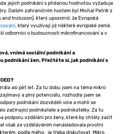
ože jejich podnikání s přidanou hodnotou vyžaduje
věry. Dalším zahraničním hostem byl Michal Petrík z
and Inclusion), který upozornil, že Evropská
ncování
, který využívají již některé evropské země.
lší odborníci o budoucnosti mikrofinancování a v
vá, vnímá sociální podnikání a
 podnikání žen. Přečtěte si, jak podnikání s
 EOED?
rála asi pět let. Za tu dobu jsem na téma mikro
 zajímavý a plný potenciálu, rozhodla jsem se
odpory podnikání dozvěděli více a mohli se
lo začínající podnikatele a podnikatelky. Za tu
 podporu vzdělání pro ženy, které by chtěly začít
el však za vzděláváním nenásledovala prvotní
o kterém, podle mého, je třeba diskutovat. Mikro