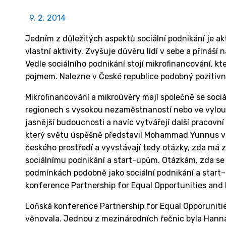
9. 2. 2014
Jedním z důležitých aspektů sociální podnikání je akt
vlastní aktivity. Zvyšuje důvěru lidí v sebe a přináší 
Vedle sociálního podnikání stojí mikrofinancování, k
pojmem. Nalezne v České republice podobný pozitivní
Mikrofinancování a mikroúvěry mají společně se soci
regionech s vysokou nezaměstnaností nebo ve vylouč
jasnější budoucnosti a navíc vytvářejí další pracovní
který světu úspěšně představil Mohammad Yunnus v
českého prostředí a vyvstávají tedy otázky, zda má 
sociálnímu podnikání a start-upům. Otázkám, zda se
podmínkách podobně jako sociální podnikání a start–
konference Partnership for Equal Opportunities and
Loňská konference Partnership for Equal Opporunit
věnovala. Jednou z mezinárodních řečnic byla Han