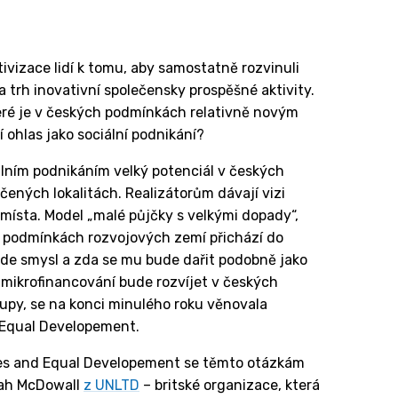
ivizace lidí k tomu, aby samostatně rozvinuli
na trh inovativní společensky prospěšné aktivity.
teré je v českých podmínkách relativně novým
 ohlas jako sociální podnikání?
álním podnikáním velký potenciál v českých
ených lokalitách. Realizátorům dávají vizi
 místa. Model „malé půjčky s velkými dopady“,
 podmínkách rozvojových zemí přichází do
zde smysl a zda se mu bude dařit podobně jako
 mikrofinancování bude rozvíjet v českých
upy, se na konci minulého roku věnovala
 Equal Developement.
ies and Equal Developement se těmto otázkám
nah McDowall
z UNLTD
– britské organizace, která