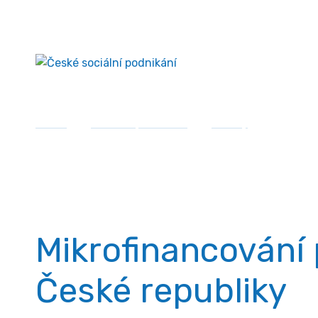
Přejít
České sociální podnikání
k
obsahu
Domů
»
Sociální podnikání
»
Články
»
Mikrofin
Články
Mikrofinancování 
České republiky