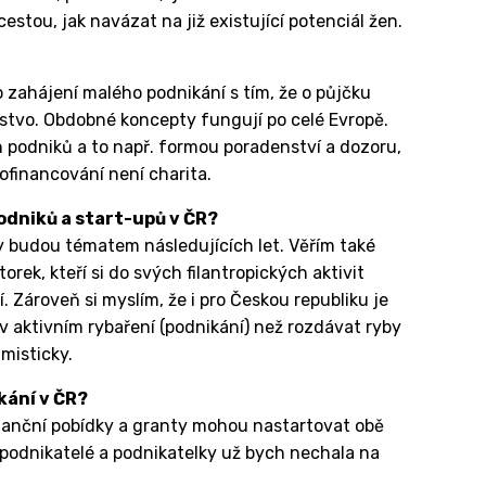
stou, jak navázat na již existující potenciál žen.
 zahájení malého podnikání s tím, že o půjčku
žstvo. Obdobné koncepty fungují po celé Evropě.
 podniků a to např. formou poradenství a dozoru,
ofinancování není charita.
odniků a start-upů v ČR?
y budou tématem následujících let. Věřím také
orek, kteří si do svých filantropických aktivit
 Zároveň si myslím, že i pro Českou republiku je
t v aktivním rybaření (podnikání) než rozdávat ryby
misticky.
kání v ČR?
inanční pobídky a granty mohou nastartovat obě
o podnikatelé a podnikatelky už bych nechala na