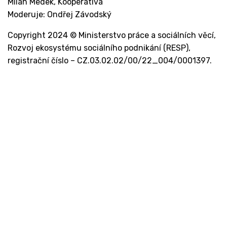
Milan Medek, Kooperativa
Moderuje: Ondřej Závodský
Copyright 2024 © Ministerstvo práce a sociálních věcí,
Rozvoj ekosystému sociálního podnikání (RESP),
registrační číslo – CZ.03.02.02/00/22_004/0001397.
Kontakt
Ministerstvo práce a sociálních věcí
Oddělení integrace na trh práce
Karlovo náměstí 1359/1, Praha 2
Projekt Institut sociálního podnikání a rozvoj