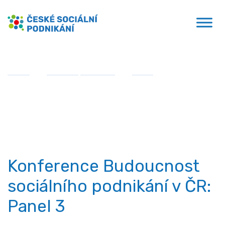
Přejít
České sociální podnikání
k
obsahu
Domů
»
Sociální podnikání
»
Videa
»
Konference
Budoucnost sociálního podnikání v ČR: Panel 3
Videa
Konference Budoucnost
sociálního podnikání v ČR:
Panel 3