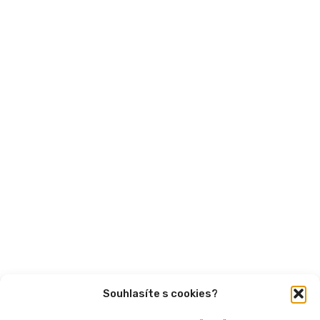
MPSV
Financování
Mohlo by vás zajímat
Aktuality
Semináře
Články
Videa
Podcasty
Publikace
Souhlasíte s cookies?