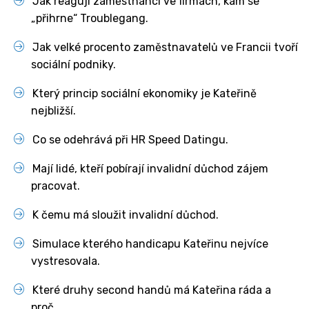
Jak reagují zaměstnanci ve firmách, kam se
„přihrne“ Troublegang.
Jak velké procento zaměstnavatelů ve Francii tvoří
sociální podniky.
Který princip sociální ekonomiky je Kateřině
nejbližší.
Co se odehrává při HR Speed Datingu.
Mají lidé, kteří pobírají invalidní důchod zájem
pracovat.
K čemu má sloužit invalidní důchod.
Simulace kterého handicapu Kateřinu nejvíce
vystresovala.
Které druhy second handů má Kateřina ráda a
proč.