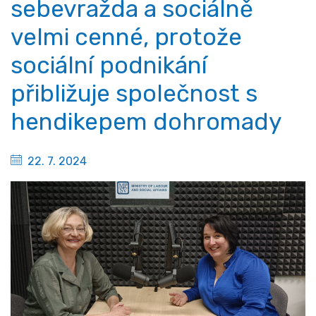
sebevražda a sociálně
velmi cenné, protože
sociální podnikání
přibližuje společnost s
hendikepem dohromady
22. 7. 2024