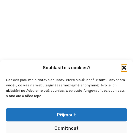
Články
Videa
Podcasty
Publikace
Souhlasíte s cookies?
Cookies jsou malé datové soubory, které slouží např. k tomu, abychom
věděli, co vás na webu zajímá (samozřejmě anonymně). Pro jejich
ukládání potřebujeme váš souhlas. Web bude fungovat i bez souhlasu,
s ním ale o něco lépe.
Copyright
2026 © Ministerstvo práce a sociálních
věcí, Institut sociálního podnikání a rozvoj osvěty v
souvislosti s novou legislativou (InSPIRO), registrační
Přijmout
číslo - CZ.03.02.02/00/25_110/0006350.
Odmítnout