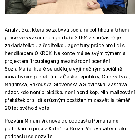
Analytička, která se zabývá sociální politikou a trhem
práce ve výzkumné agentuře STEM a současně je
zakladatelkou a ředitelkou agentury práce pro lidi s
hendikepem O KROK. Na kontě má se svým týmem a
projektem Troublegang mezinárodní ocenění
SozialMarie, které se uděluje výjimečným sociálně
inovativním projektům z České republiky, Chorvatska,
Maďarska, Rakouska, Slovenska a Slovinska. Zastává
názor, kde není překážka, není hendikep. Minimalizování
překážek pro lidi s různým postižením zasvětila téměř
20 let svého života.
Pozvání Miriam Vránové do podcastu Pomáháme
podnikáním přijala Kateřina Broža. Ve dvacátém dílu
podcastu se dozvíte: