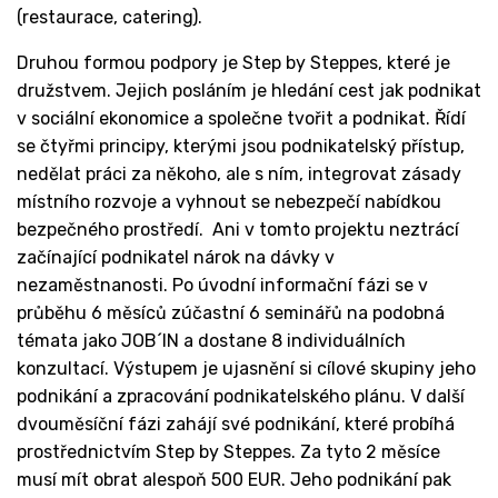
(restaurace, catering).
Druhou formou podpory je Step by Steppes, které je
družstvem. Jejich posláním je hledání cest jak podnikat
v sociální ekonomice a společne tvořit a podnikat. Řídí
se čtyřmi principy, kterými jsou podnikatelský přístup,
nedělat práci za někoho, ale s ním, integrovat zásady
místního rozvoje a vyhnout se nebezpečí nabídkou
bezpečného prostředí. Ani v tomto projektu neztrácí
začínající podnikatel nárok na dávky v
nezaměstnanosti. Po úvodní informační fázi se v
průběhu 6 měsíců zúčastní 6 seminářů na podobná
témata jako JOB´IN a dostane 8 individuálních
konzultací. Výstupem je ujasnění si cílové skupiny jeho
podnikání a zpracování podnikatelského plánu. V další
dvouměsíční fázi zahájí své podnikání, které probíhá
prostřednictvím Step by Steppes. Za tyto 2 měsíce
musí mít obrat alespoň 500 EUR. Jeho podnikání pak