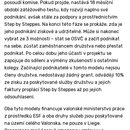
posoudí komise. Pokud projde, nastává 18 měsíční
období zátěžového testu, kdy rozvíjí naplno své
podnikání, avšak stále za podpory a prostřednictvím
Step by Steppes. Na konci této fáze se prokáže, zda je
jeho podnikání ziskové a udržitelné. Může si nakonec
vybrat ze 3 možností – stát se OSVČ a začít podnikat
na sebe, zůstat zaměstnancem družstva nebo přestat
podnikat. Po celou dobu jeho účasti v projektu se
zapojuje do sdílení a výměny zkušeností s ostatními
kolegy. Začínající podnikatelé v tomto modelu nejsou
členy družstva, nedostávají žádný grant, odvádějí 10%
ze zisku za poskytované služby družstvu a jejich
faktury proplácí Step by Steppes až po jejich
odsouhlasení.
Oba tyto modely financuje valonské ministerstvo práce
z prostředků ESF a oba druhy služeb jsou poskytované
na území celého Valonska, ne pouze v Liege.