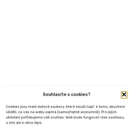
Mohlo by vás zajímat
Aktuality
Semináře
Články
Videa
Podcasty
Publikace
Souhlasíte s cookies?
Cookies jsou malé datové soubory, které slouží např. k tomu, abychom
věděli, co vás na webu zajímá (samozřejmě anonymně). Pro jejich
ukládání potřebujeme váš souhlas. Web bude fungovat i bez souhlasu,
s ním ale o něco lépe.
Copyright
2026 © Ministerstvo práce a sociálních