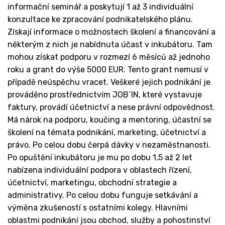
informační seminář a poskytují 1 až 3 individuální
konzultace ke zpracování podnikatelského plánu.
Získají informace o možnostech školení a financování a
některým z nich je nabídnuta účast v inkubátoru. Tam
mohou získat podporu v rozmezí 6 měsíců až jednoho
roku a grant do výše 5000 EUR. Tento grant nemusí v
případě neúspěchu vracet. Veškeré jejich podnikání je
prováděno prostřednictvím JOB´IN, které vystavuje
faktury, provádí účetnictví a nese právní odpovědnost.
Má nárok na podporu, koučing a mentoring, účastní se
školení na témata podnikání, marketing, účetnictví a
právo. Po celou dobu čerpá dávky v nezaměstnanosti.
Po opuštění inkubátoru je mu po dobu 1,5 až 2 let
nabízena individuální podpora v oblastech řízení,
účetnictví, marketingu, obchodní strategie a
administrativy. Po celou dobu funguje setkávání a
výměna zkušeností s ostatními kolegy. Hlavními
oblastmi podnikání jsou obchod, služby a pohostinství