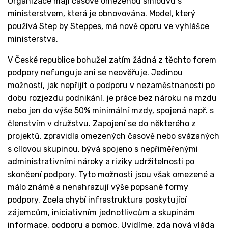
Organizace mají časově omezenou smlouvu s
ministerstvem, která je obnovována. Model, který
používá Step by Steppes, má nově oporu ve vyhlášce
ministerstva.
V České republice bohužel zatím žádná z těchto forem
podpory nefunguje ani se neověřuje. Jedinou
možností, jak nepřijít o podporu v nezaměstnanosti po
dobu rozjezdu podnikání, je práce bez nároku na mzdu
nebo jen do výše 50% minimální mzdy, spojená např. s
členstvím v družstvu. Zapojení se do některého z
projektů, zpravidla omezených časově nebo svázaných
s cílovou skupinou, bývá spojeno s nepřiměřenými
administrativními nároky a riziky udržitelnosti po
skončení podpory. Tyto možnosti jsou však omezené a
málo známé a nenahrazují výše popsané formy
podpory. Zcela chybí infrastruktura poskytující
zájemcům, iniciativním jednotlivcům a skupinám
informace, podporu a pomoc. Uvidíme, zda nová vláda