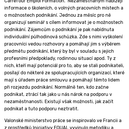
Carrefour Emploi Formation. Nezaměstnaným nabízejí
informace o školeních, o volných pracovních místech a
o možnostech podnikání. Jednou za měsíc pro ně
organizují seminář s cílem informovat je o možnostech
podnikání. Zájemcům o podnikání je pak nabídnuta
individuální půlhodinová schůzka. Zde s nimi vyškolení
pracovníci vedou rozhovory a pomáhají jim s výběrem
předmětu podnikání, který by byl v souladu s jejich
profesními předpoklady, rodinnou situací apod. Ty z
nich, kteří mají potenciál pro to, aby se stali podnikateli,
posílají do některé ze spolupracujících organizací, které
mají s úřadem práce smlouvu a pomáhají těmto lidem
při rozjezdu podnikání. Normálně ten, kdo začne
podnikat, ztrácí tak jako u nás nárok na podporu v
nezaměstnanosti. Existují však možnosti, jak začít
podnikat a tuto podporu neztratit.
Valonské ministerstvo práce se inspirovalo ve Francii a
z prostředků Iniciativy EQUAL vyvinulo metodiku a