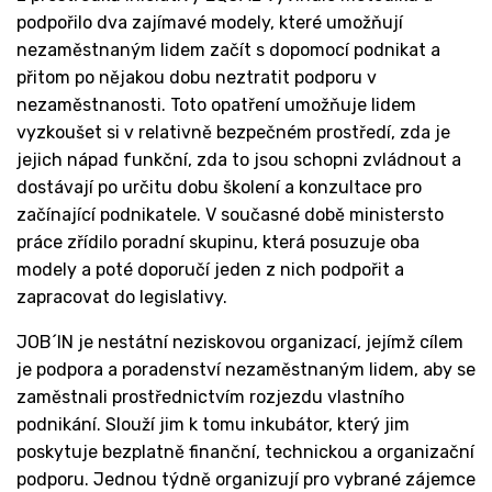
podpořilo dva zajímavé modely, které umožňují
nezaměstnaným lidem začít s dopomocí podnikat a
přitom po nějakou dobu neztratit podporu v
nezaměstnanosti. Toto opatření umožňuje lidem
vyzkoušet si v relativně bezpečném prostředí, zda je
jejich nápad funkční, zda to jsou schopni zvládnout a
dostávají po určitu dobu školení a konzultace pro
začínající podnikatele. V současné době ministersto
práce zřídilo poradní skupinu, která posuzuje oba
modely a poté doporučí jeden z nich podpořit a
zapracovat do legislativy.
JOB´IN je nestátní neziskovou organizací, jejímž cílem
je podpora a poradenství nezaměstnaným lidem, aby se
zaměstnali prostřednictvím rozjezdu vlastního
podnikání. Slouží jim k tomu inkubátor, který jim
poskytuje bezplatně finanční, technickou a organizační
podporu. Jednou týdně organizují pro vybrané zájemce