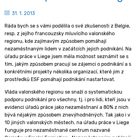
31. 1. 2013
Ráda bych se s vámi podělila o své zkušenosti z Belgie,
resp. z jejího francouzsky mluvícího valonského
regionu, kde zajímavým způsobem pomáhají
nezaměstnaným lidem v začátcích jejich podnikání. Na
úřadu práce v Liege jsem měla možnost seznámit se s
tím, jakým způsobem pracují se zájemci o podnikání a s
konkrétními projekty několika organizací, které jim z
prostředků ESF pomáhají podnikání nastartovat.
Vláda valonského regionu se snaží o systematickou
podporu podnikání pro všechny, tj. i pro lidi, kteří jsou v
evidenci úřadů práce jako nezaměstnaní a 80% z nich
bývá nějakým způsobem znevýhodněných. Tak jako i v
10 jiných valonských městech, na úřadu práce v Liege
funguje pro nezaměstnané centrum nazvané