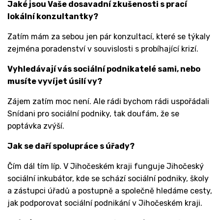
Jaké jsou Vaše dosavadní zkušenosti s prací
lokální konzultantky?
Zatím mám za sebou jen pár konzultací, které se týkaly
zejména poradenství v souvislosti s probíhající krizí.
Vyhledávají vás sociální podnikatelé sami, nebo
musíte vyvíjet úsilí vy?
Zájem zatím moc není. Ale rádi bychom rádi uspořádali
Snídani pro sociální podniky, tak doufám, že se
poptávka zvýší.
Jak se daří spolupráce s úřady?
Čím dál tím líp. V Jihočeském kraji funguje Jihočeský
sociální inkubátor, kde se schází sociální podniky, školy
a zástupci úřadů a postupně a společně hledáme cesty,
jak podporovat sociální podnikání v Jihočeském kraji.