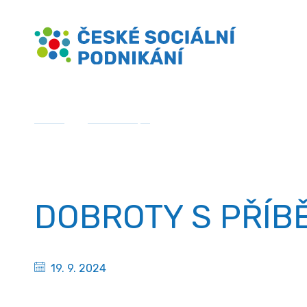
Přejít
České sociální podnikání
k
obsahu
Domů
»
Gastromapa
»
DOBROTY S PŘÍBĚHEM
DOBROTY S PŘÍB
19. 9. 2024