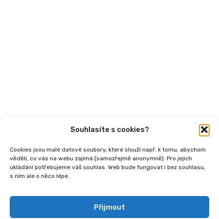
Semináře
Články
Videa
Podcasty
Publikace
Souhlasíte s cookies?
Cookies jsou malé datové soubory, které slouží např. k tomu, abychom
věděli, co vás na webu zajímá (samozřejmě anonymně). Pro jejich
ukládání potřebujeme váš souhlas. Web bude fungovat i bez souhlasu,
s ním ale o něco lépe.
Copyright
2026 © Ministerstvo práce a sociálních
věcí, Institut sociálního podnikání a rozvoj osvěty v
souvislosti s novou legislativou (InSPIRO), registrační
Přijmout
číslo - CZ.03.02.02/00/25_110/0006350.