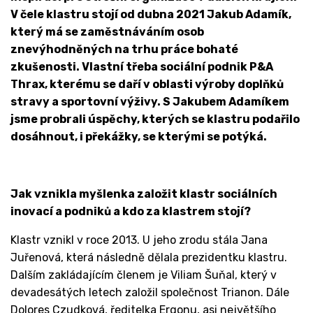
V čele klastru stojí od dubna 2021 Jakub Adamík,
který má se zaměstnáváním osob
znevýhodněných na trhu práce bohaté
zkušenosti. Vlastní třeba sociální podnik P&A
Thrax, kterému se daří v oblasti výroby doplňků
stravy a sportovní výživy. S Jakubem Adamíkem
jsme probrali úspěchy, kterých se klastru podařilo
dosáhnout, i překážky, se kterými se potýká.
Jak vznikla myšlenka založit klastr sociálních
inovací a podniků a kdo za klastrem stojí?
Klastr vznikl v roce 2013. U jeho zrodu stála Jana
Juřenová, která následně dělala prezidentku klastru.
Dalším zakládajícím členem je Viliam Šuňal, který v
devadesátých letech založil společnost Trianon. Dále
Dolores Czudková, ředitelka Ergonu, asi největšího