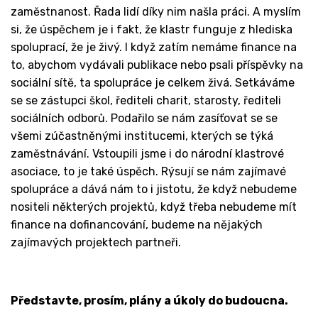
zaměstnanost. Řada lidí díky nim našla práci. A myslím
si, že úspěchem je i fakt, že klastr funguje z hlediska
spoluprací, že je živý. I když zatím nemáme finance na
to, abychom vydávali publikace nebo psali příspěvky na
sociální sítě, ta spolupráce je celkem živá. Setkáváme
se se zástupci škol, řediteli charit, starosty, řediteli
sociálních odborů. Podařilo se nám zasíťovat se se
všemi zúčastněnými institucemi, kterých se týká
zaměstnávání. Vstoupili jsme i do národní klastrové
asociace, to je také úspěch. Rýsují se nám zajímavé
spolupráce a dává nám to i jistotu, že když nebudeme
nositeli některých projektů, když třeba nebudeme mít
finance na dofinancování, budeme na nějakých
zajímavých projektech partneři.
Představte, prosím, plány a úkoly do budoucna.