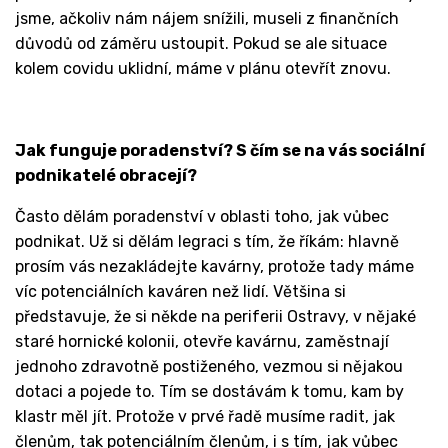
jsme, ačkoliv nám nájem snížili, museli z finančních
důvodů od záměru ustoupit. Pokud se ale situace
kolem covidu uklidní, máme v plánu otevřít znovu.
Jak funguje poradenství? S čím se na vás sociální
podnikatelé obracejí?
Často dělám poradenství v oblasti toho, jak vůbec
podnikat. Už si dělám legraci s tím, že říkám: hlavně
prosím vás nezakládejte kavárny, protože tady máme
víc potenciálních kaváren než lidí. Většina si
představuje, že si někde na periferii Ostravy, v nějaké
staré hornické kolonii, otevře kavárnu, zaměstnají
jednoho zdravotně postiženého, vezmou si nějakou
dotaci a pojede to. Tím se dostávám k tomu, kam by
klastr měl jít. Protože v prvé řadě musíme radit, jak
členům, tak potenciálním členům, i s tím, jak vůbec