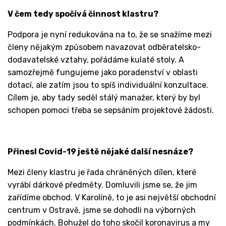
V čem tedy spočívá činnost klastru?
Podpora je nyní redukována na to, že se snažíme mezi
členy nějakým způsobem navazovat odběratelsko-
dodavatelské vztahy, pořádáme kulaté stoly. A
samozřejmě fungujeme jako poradenství v oblasti
dotací, ale zatím jsou to spíš individuální konzultace.
Cílem je, aby tady seděl stálý manažer, který by byl
schopen pomoci třeba se sepsáním projektové žádosti.
Přinesl Covid-19 ještě nějaké další nesnáze?
Mezi členy klastru je řada chráněných dílen, které
vyrábí dárkové předměty. Domluvili jsme se, že jim
zařídíme obchod. V Karolíně, to je asi největší obchodní
centrum v Ostravě, jsme se dohodli na výborných
podmínkách. Bohužel do toho skočil koronavirus a my