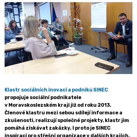
Klastr sociálních inovací a podniků SINEC
propojuje sociální podnikatele
v Moravskoslezském kraji již od roku 2013.
Členové klastru mezi sebou sdílejí informace a
zkušenosti, realizují společné projekty, klastr jim
pomáhá získávat zakázky. I proto je SINEC
inspirací pro střešní organizace v dalších krajích.