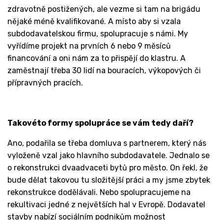
zdravotně postižených, ale vezme si tam na brigádu
nějaké méně kvalifikované. A místo aby si vzala
subdodavatelskou firmu, spolupracuje s námi. My
vyřídíme projekt na prvních 6 nebo 9 měsíců
financování a oni nám za to přispějí do klastru. A
zaměstnají třeba 30 lidí na bouracích, výkopových či
přípravných pracích.
Takovéto formy spolupráce se vám tedy daří?
Ano, podařila se třeba domluva s partnerem, který nás
vyloženě vzal jako hlavního subdodavatele. Jednalo se
o rekonstrukci dvaadvaceti bytů pro město. On řekl, že
bude dělat takovou tu složitější práci a my jsme zbytek
rekonstrukce dodělávali. Nebo spolupracujeme na
rekultivaci jedné z největších hal v Evropě. Dodavatel
stavby nabízí sociálním podnikům možnost