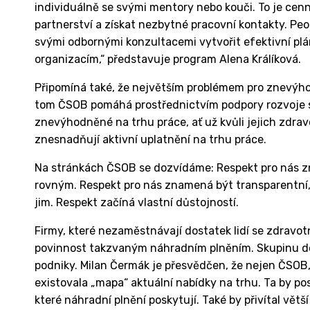
individuálně se svými mentory nebo kouči. To je cen
partnerství a získat nezbytné pracovní kontakty. Peop
svými odbornými konzultacemi vytvořit efektivní plá
organizacím,“ představuje program Alena Králíková.
Připomíná také, že největším problémem pro znevýho
tom ČSOB pomáhá prostřednictvím podpory rozvoje s
znevýhodněné na trhu práce, ať už kvůli jejich zdrav
znesnadňují aktivní uplatnění na trhu práce.
Na stránkách ČSOB se dozvídáme: Respekt pro nás zn
rovným. Respekt pro nás znamená být transparentní, oc
jim. Respekt začíná vlastní důstojností.
Firmy, které nezaměstnávají dostatek lidí se zdravo
povinnost takzvaným náhradním plněním. Skupinu dod
podniky. Milan Čermák je přesvědčen, že nejen ČSOB, a
existovala „mapa“ aktuální nabídky na trhu. Ta by po
které náhradní plnění poskytují. Také by přivítal větší