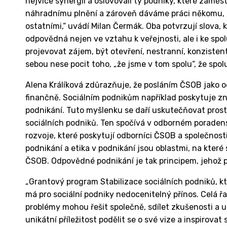
nejvíce synergií a oslovovali ty podniky, které zaměs
náhradnímu plnění a zároveň dáváme práci někomu, kdo
ostatními,“ uvádí Milan Čermák. Oba potvrzují slova, 
odpovědná nejen ve vztahu k veřejnosti, ale i ke spo
projevovat zájem, být otevření, nestranní, konzistent
sebou nese pocit toho, „že jsme v tom spolu“, že spo
Alena Králíková zdůrazňuje, že posláním ČSOB jako od
finančně. Sociálním podnikům například poskytuje zna
podnikání. Tuto myšlenku se daří uskutečňovat pros
sociálních podniků. Ten spočívá v odborném poraden
rozvoje, které poskytují odborníci ČSOB a společnosti P
podnikání a etika v podnikání jsou oblastmi, na které
ČSOB. Odpovědné podnikání je tak principem, jehož 
„Grantový program Stabilizace sociálních podniků, kter
má pro sociální podniky nedocenitelný přínos. Celá 
problémy mohou řešit společně, sdílet zkušenosti a u
unikátní příležitost podělit se o své vize a inspirovat 