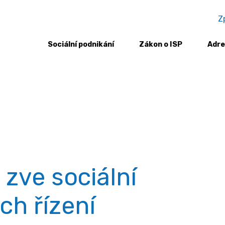
Z
Sociální podnikání
Zákon o ISP
Adre
 vzorem, zve sociální firmy do výběrových řízení
zve sociální
ch řízení