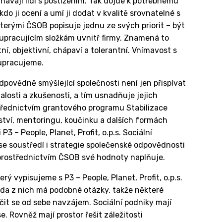
tnávají lidi s postižením. Tak dojde k potřebnému
 ji ocení a umí ji dodat v kvalitě srovnatelné s
kterými ČSOB popisuje jednu ze svých priorit – být
lupracujícím složkám uvnitř firmy. Znamená to
ní, objektivní, chápaví a tolerantní. Vnímavost s
lupracujeme.
povědně smýšlející společnosti není jen přispívat
losti a zkušenosti, a tím usnadňuje jejich
třednictvím grantového programu Stabilizace
ství, mentoringu, koučinku a dalších formách
3 – People, Planet, Profit, o.p.s. Sociální
 se soustředí i strategie společenské odpovědnosti
prostřednictvím ČSOB své hodnoty naplňuje.
ý vypisujeme s P3 – People, Planet, Profit, o.p.s.
řada z nich má podobné otázky, takže některé
čit se od sebe navzájem. Sociální podniky mají
se. Rovněž mají prostor řešit záležitosti