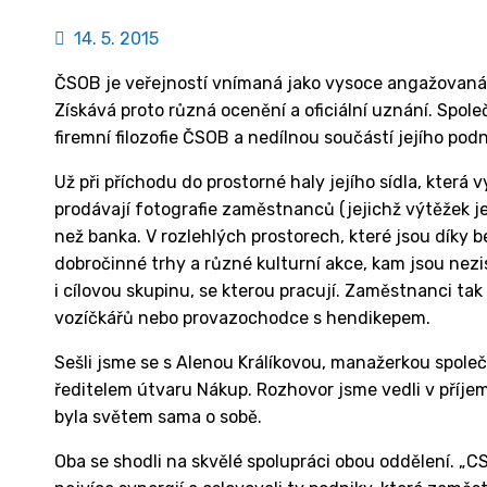
14. 5. 2015
ČSOB je veřejností vnímaná jako vysoce angažovaná 
Získává proto různá ocenění a oficiální uznání. Spol
firemní filozofie ČSOB a nedílnou součástí jejího podn
Už při příchodu do prostorné haly jejího sídla, která 
prodávají fotografie zaměstnanců (jejichž výtěžek je 
než banka. V rozlehlých prostorech, které jsou díky 
dobročinné trhy a různé kulturní akce, kam jsou nez
i cílovou skupinu, se kterou pracují. Zaměstnanci tak
vozíčkářů nebo provazochodce s hendikepem.
Sešli jsme se s Alenou Králíkovou, manažerkou spol
ředitelem útvaru Nákup. Rozhovor jsme vedli v příjem
byla světem sama o sobě.
Oba se shodli na skvělé spolupráci obou oddělení. „