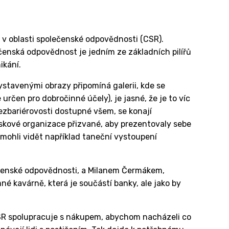
v oblasti společenské odpovědnosti (CSR).
ečenská odpovědnost je jedním ze základních pilířů
ikání.
vystavenými obrazy připomíná galerii, kde se
určen pro dobročinné účely), je jasné, že je to víc
bezbariérovosti dostupné všem, se konají
iskové organizace přizvané, aby prezentovaly sebe
 mohli vidět například taneční vystoupení
ečenské odpovědnosti, a Milanem Čermákem,
né kavárně, která je součástí banky, ale jako by
CSR spolupracuje s nákupem, abychom nacházeli co