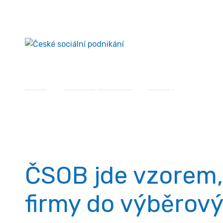
Přejít
České sociální podnikání
k
obsahu
Domů
»
Sociální podnikání
»
Články
»
ČSOB jde
Články
ČSOB jde vzorem, 
firmy do výběrový