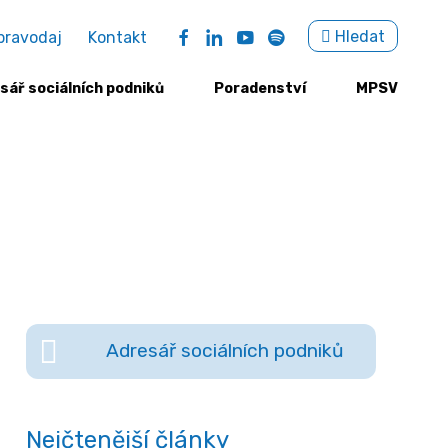
Sea
Hledat
pravodaj
Kontakt
for:
sář sociálních podniků
Poradenství
MPSV
Adresář sociálních podniků
Nejčtenější články