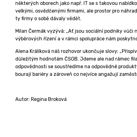
některých oborech jako např. IT se s takovou nabídk
velkými, osvědčenými firmami, ale prostor pro náhradn
ty firmy o sobě dávaly vědět.
Milan Čermák vyzývá: „Ať jsou sociální podniky vůči n
výběrových řízení a v rámci spolupráce nám poskytno
Alena Králíková náš rozhovor ukončuje slovy: „Přispív
důležitým hodnotám ČSOB. Jdeme ale nad rámec filan
odpovědnosti se soustředíme na odpovědné produkty 
bourají bariéry a zároveň co nejvíce angažují zaměst
Autor: Regina Broková