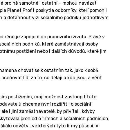
né pro ně samotné i ostatní – mohou navázat
le Planet Profit poskytla odborníky, kteří pomohli
n a dotáhnout vizi sociálního podniku jednotlivým
dněné je zapojení do pracovního života. Právě v
ociálních podniků, které zaměstnávají osoby
otnímu postižení nebo i dalších důvodů, které jim
amená chovat se k ostatním tak, jako k sobě
eňovat lidi za to, co dělají a kdo jsou, a věřit
tním postižením, mají možnost zastoupit tuto
avatelů chceme nyní rozšířit i o sociální
le i jiní zaměstnavatelé, by přivítali, kdyby
skytovala přehled o firmách a sociálních podnicích,
 škálu odvětví, ve kterých tyto firmy působí. V