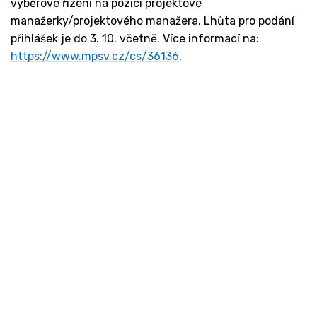
výběrové řízení na pozici projektové
manažerky/projektového manažera. Lhůta pro podání
přihlášek je do 3. 10. včetně. Více informací na:
https://www.mpsv.cz/cs/36136
.
Kontakt
Ministerstvo práce a sociálních věcí
Oddělení integrace na trh práce
Karlovo náměstí 1359/1, Praha 2
Projekt Institut sociálního podnikání a rozvoj
osvěty v souvislosti s novou legislativou
(InSPIRO)