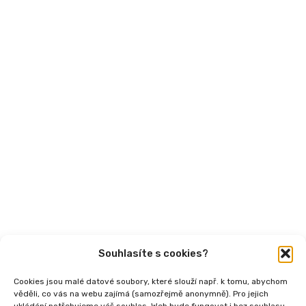
Financování
Mohlo by vás zajímat
Aktuality
Semináře
Články
Videa
Podcasty
Publikace
Souhlasíte s cookies?
Cookies jsou malé datové soubory, které slouží např. k tomu, abychom
věděli, co vás na webu zajímá (samozřejmě anonymně). Pro jejich